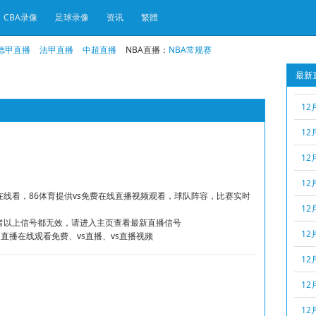
CBA录像
足球录像
资讯
繁體
德甲直播
法甲直播
中超直播
NBA直播：
NBA常规赛
最新
12
在线看，86体育提供vs免费在线直播视频观看，球队阵容，比赛实时
者以上信号都无效，请进入主页查看最新直播信号
S直播在线观看免费、vs直播、vs直播视频