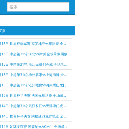
直播
12月18日 世界杯季军赛 克罗地亚vs摩洛哥 全场录像回放
月15日 中超第31轮 河北vs深圳 全场录像回放
12月15日 中超第31轮 浙江vs成都蓉城 全场录像回放
12月15日 中超第31轮 梅州客家vs上海海港 全场录像回放
12月15日 中超第31轮 沧州雄狮vs河南嵩山龙门 全场录像回放
12月15日 世界杯半决赛 法国vs摩洛哥 全场录像回放
12月14日 中超第31轮 武汉长江vs天津津门虎 全场录像回放
12月14日 世界杯半决赛 阿根廷vs克罗地亚 全场录像回放
12月14日 足球友谊赛 阿森纳vsAC米兰 全场录像回放