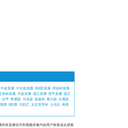
中超直播
中女超直播
韩K联直播
球迷杯直播
足协杯直播
丹超直播
德乙直播
英甲直播
国王
乙
比甲
希腊超
乌克超
波超杯
塞尔超
白俄超
预赛
K联赛
日职乙
女足世界杯
土伦比
南美
P直播所有直播信号和视频录像均由用户收集或从搜索