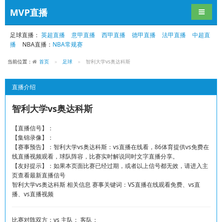
MVP直播
导航切
足球直播：
英超直播
意甲直播
西甲直播
德甲直播
法甲直播
中超直
播
NBA直播：
NBA常规赛
当前位置：
首页
足球
智利大学vs奥达科斯
直播介绍
智利大学vs奥达科斯
【直播信号】：
【集锦录像】：
【赛事预告】：智利大学vs奥达科斯：vs直播在线看，86体育提供vs免费在
线直播视频观看，球队阵容，比赛实时解说同时文字直播分享。
【友好提示】：如果本页面比赛已经过期，或者以上信号都无效，请进入主
页查看最新直播信号
智利大学vs奥达科斯 相关信息 赛事关键词：VS直播在线观看免费、vs直
播、vs直播视频
比赛对阵双方：vs 主队： 客队：