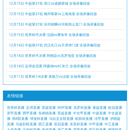
12月15日 中超第31轮 浙江vs成都蓉城 全场录像回放
12月15日 中超第31轮 梅州客家vs上海海港 全场录像回放
12月15日 中超第31轮 沧州雄狮vs河南嵩山龙门 全场录像回放
12月15日 世界杯半决赛 法国vs摩洛哥 全场录像回放
12月14日 中超第31轮 武汉长江vs天津津门虎 全场录像回放
12月14日 世界杯半决赛 阿根廷vs克罗地亚 全场录像回放
12月14日 足球友谊赛 阿森纳vsAC米兰 全场录像回放
12月11日 世界杯1/4决赛 英格兰vs法国 全场录像回放
友情链接
世界杯直播
足球直播
英超直播
MVP直播
克罗杯直播
泰超直播
欧冠直播
意甲直播
西甲直播
东南锦直播
英超直播
中女甲直播
中超直播
中女超直
播
韩K联直播
球迷杯直播
乌拉圭女联直播
欧联杯直播
法甲直播
伊朗超
直播
乌兹职联直播
西乙直播
亚冠直播
东亚杯直播
中甲直播
中乙直播
土超直播
足协杯直播
丹超直播
德乙直播
英甲直播
国王杯直播
德国杯直