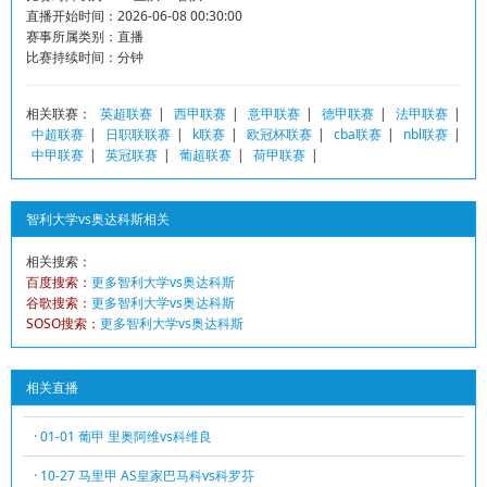
直播开始时间：2026-06-08 00:30:00
赛事所属类别：直播
比赛持续时间：分钟
相关联赛：
英超联赛
|
西甲联赛
|
意甲联赛
|
德甲联赛
|
法甲联赛
|
中超联赛
|
日职联联赛
|
k联赛
|
欧冠杯联赛
|
cba联赛
|
nbl联赛
|
中甲联赛
|
英冠联赛
|
葡超联赛
|
荷甲联赛
|
智利大学vs奥达科斯相关
相关搜索：
百度搜索：
更多智利大学vs奥达科斯
谷歌搜索：
更多智利大学vs奥达科斯
SOSO搜索：
更多智利大学vs奥达科斯
相关直播
· 01-01 葡甲 里奥阿维vs科维良
· 10-27 马里甲 AS皇家巴马科vs科罗芬