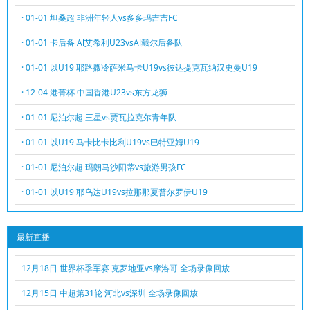
· 01-01 坦桑超 非洲年轻人vs多多玛吉吉FC
· 01-01 卡后备 Al艾希利U23vsAl戴尔后备队
· 01-01 以U19 耶路撒冷萨米马卡U19vs彼达提克瓦纳汉史曼U19
· 12-04 港菁杯 中国香港U23vs东方龙狮
· 01-01 尼泊尔超 三星vs贾瓦拉克尔青年队
· 01-01 以U19 马卡比卡比利U19vs巴特亚姆U19
· 01-01 尼泊尔超 玛朗马沙阳蒂vs旅游男孩FC
· 01-01 以U19 耶乌达U19vs拉那那夏普尔罗伊U19
最新直播
12月18日 世界杯季军赛 克罗地亚vs摩洛哥 全场录像回放
12月15日 中超第31轮 河北vs深圳 全场录像回放