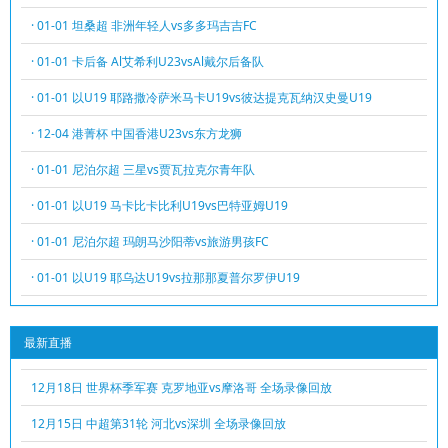
· 01-01 坦桑超 非洲年轻人vs多多玛吉吉FC
· 01-01 卡后备 Al艾希利U23vsAl戴尔后备队
· 01-01 以U19 耶路撒冷萨米马卡U19vs彼达提克瓦纳汉史曼U19
· 12-04 港菁杯 中国香港U23vs东方龙狮
· 01-01 尼泊尔超 三星vs贾瓦拉克尔青年队
· 01-01 以U19 马卡比卡比利U19vs巴特亚姆U19
· 01-01 尼泊尔超 玛朗马沙阳蒂vs旅游男孩FC
· 01-01 以U19 耶乌达U19vs拉那那夏普尔罗伊U19
最新直播
12月18日 世界杯季军赛 克罗地亚vs摩洛哥 全场录像回放
12月15日 中超第31轮 河北vs深圳 全场录像回放