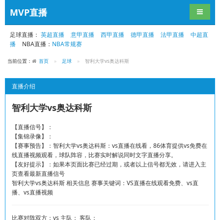
MVP直播
导航切
足球直播：
英超直播
意甲直播
西甲直播
德甲直播
法甲直播
中超直
播
NBA直播：
NBA常规赛
当前位置：
首页
足球
智利大学vs奥达科斯
直播介绍
智利大学vs奥达科斯
【直播信号】：
【集锦录像】：
【赛事预告】：智利大学vs奥达科斯：vs直播在线看，86体育提供vs免费在
线直播视频观看，球队阵容，比赛实时解说同时文字直播分享。
【友好提示】：如果本页面比赛已经过期，或者以上信号都无效，请进入主
页查看最新直播信号
智利大学vs奥达科斯 相关信息 赛事关键词：VS直播在线观看免费、vs直
播、vs直播视频
比赛对阵双方：vs 主队： 客队：