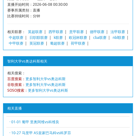
直播开始时间：2026-06-08 00:30:00
赛事所属类别：直播
比赛持续时间：分钟
相关联赛：
英超联赛
|
西甲联赛
|
意甲联赛
|
德甲联赛
|
法甲联赛
|
中超联赛
|
日职联联赛
|
k联赛
|
欧冠杯联赛
|
cba联赛
|
nbl联赛
|
中甲联赛
|
英冠联赛
|
葡超联赛
|
荷甲联赛
|
智利大学vs奥达科斯相关
相关搜索：
百度搜索：
更多智利大学vs奥达科斯
谷歌搜索：
更多智利大学vs奥达科斯
SOSO搜索：
更多智利大学vs奥达科斯
相关直播
· 01-01 葡甲 里奥阿维vs科维良
· 10-27 马里甲 AS皇家巴马科vs科罗芬