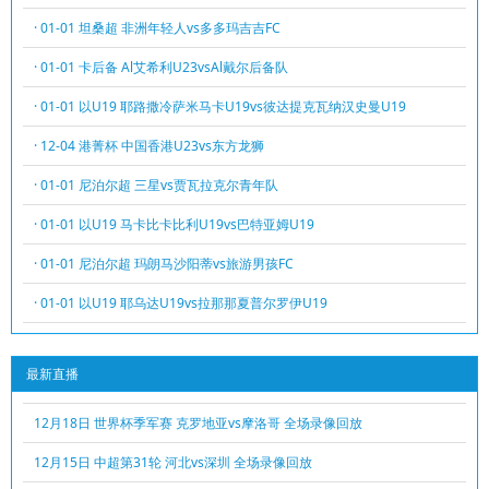
· 01-01 坦桑超 非洲年轻人vs多多玛吉吉FC
· 01-01 卡后备 Al艾希利U23vsAl戴尔后备队
· 01-01 以U19 耶路撒冷萨米马卡U19vs彼达提克瓦纳汉史曼U19
· 12-04 港菁杯 中国香港U23vs东方龙狮
· 01-01 尼泊尔超 三星vs贾瓦拉克尔青年队
· 01-01 以U19 马卡比卡比利U19vs巴特亚姆U19
· 01-01 尼泊尔超 玛朗马沙阳蒂vs旅游男孩FC
· 01-01 以U19 耶乌达U19vs拉那那夏普尔罗伊U19
最新直播
12月18日 世界杯季军赛 克罗地亚vs摩洛哥 全场录像回放
12月15日 中超第31轮 河北vs深圳 全场录像回放