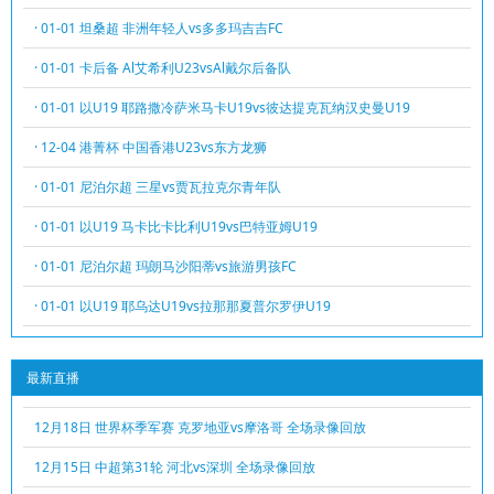
· 01-01 坦桑超 非洲年轻人vs多多玛吉吉FC
· 01-01 卡后备 Al艾希利U23vsAl戴尔后备队
· 01-01 以U19 耶路撒冷萨米马卡U19vs彼达提克瓦纳汉史曼U19
· 12-04 港菁杯 中国香港U23vs东方龙狮
· 01-01 尼泊尔超 三星vs贾瓦拉克尔青年队
· 01-01 以U19 马卡比卡比利U19vs巴特亚姆U19
· 01-01 尼泊尔超 玛朗马沙阳蒂vs旅游男孩FC
· 01-01 以U19 耶乌达U19vs拉那那夏普尔罗伊U19
最新直播
12月18日 世界杯季军赛 克罗地亚vs摩洛哥 全场录像回放
12月15日 中超第31轮 河北vs深圳 全场录像回放