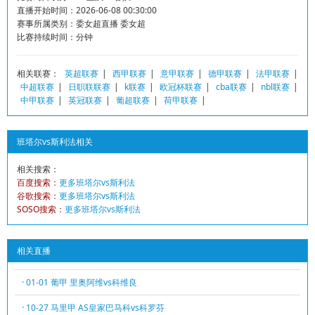
直播开始时间：2026-06-08 00:30:00
赛事所属类别：委女超直播 委女超
比赛持续时间：分钟
相关联赛：
英超联赛
|
西甲联赛
|
意甲联赛
|
德甲联赛
|
法甲联赛
|
中超联赛
|
日职联联赛
|
k联赛
|
欧冠杯联赛
|
cba联赛
|
nbl联赛
|
中甲联赛
|
英冠联赛
|
葡超联赛
|
荷甲联赛
|
班塔尔vs斯利法相关
相关搜索：
百度搜索：
更多班塔尔vs斯利法
谷歌搜索：
更多班塔尔vs斯利法
SOSO搜索：
更多班塔尔vs斯利法
相关直播
· 01-01 葡甲 里奥阿维vs科维良
· 10-27 马里甲 AS皇家巴马科vs科罗芬