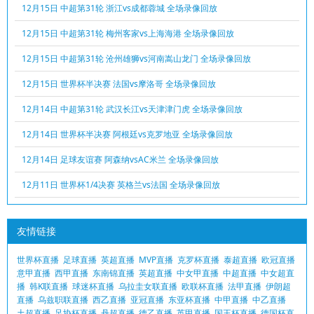
12月15日 中超第31轮 浙江vs成都蓉城 全场录像回放
12月15日 中超第31轮 梅州客家vs上海海港 全场录像回放
12月15日 中超第31轮 沧州雄狮vs河南嵩山龙门 全场录像回放
12月15日 世界杯半决赛 法国vs摩洛哥 全场录像回放
12月14日 中超第31轮 武汉长江vs天津津门虎 全场录像回放
12月14日 世界杯半决赛 阿根廷vs克罗地亚 全场录像回放
12月14日 足球友谊赛 阿森纳vsAC米兰 全场录像回放
12月11日 世界杯1/4决赛 英格兰vs法国 全场录像回放
友情链接
世界杯直播
足球直播
英超直播
MVP直播
克罗杯直播
泰超直播
欧冠直播
意甲直播
西甲直播
东南锦直播
英超直播
中女甲直播
中超直播
中女超直
播
韩K联直播
球迷杯直播
乌拉圭女联直播
欧联杯直播
法甲直播
伊朗超
直播
乌兹职联直播
西乙直播
亚冠直播
东亚杯直播
中甲直播
中乙直播
土超直播
足协杯直播
丹超直播
德乙直播
英甲直播
国王杯直播
德国杯直