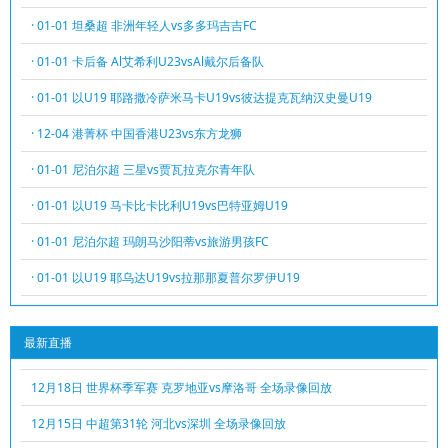
· 01-01 坦桑超 非洲年轻人vs多多玛吉吉FC
· 01-01 卡后备 Al艾希利U23vsAl戴尔后备队
· 01-01 以U19 耶路撒冷萨米马卡U19vs彼达提克瓦纳汉史曼U19
· 12-04 港菁杯 中国香港U23vs东方龙狮
· 01-01 尼泊尔超 三星vs贾瓦拉克尔青年队
· 01-01 以U19 马卡比卡比利U19vs巴特亚姆U19
· 01-01 尼泊尔超 玛朗马沙阳蒂vs旅游男孩FC
· 01-01 以U19 耶乌达U19vs拉那那夏普尔罗伊U19
最新直播
12月18日 世界杯季军赛 克罗地亚vs摩洛哥 全场录像回放
12月15日 中超第31轮 河北vs深圳 全场录像回放