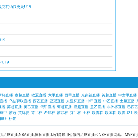
彼达提克瓦纳汉史曼U19
U19
伊U19
罗杯直播
泰超直播
欧冠直播
意甲直播
西甲直播
东南锦直播
英超直播
中女甲直播
直播
乌兹职联直播
西乙直播
亚冠直播
东亚杯直播
中甲直播
中乙直播
土超直播
直播
苏超直播
英乙直播
俄甲直播
葡超直播
挪超直播
意乙直播
非洲杯直播
巴西
典甲
苏冠
英锦赛
荷兰杯
希腊杯
苏联杯
芬兰杯
土杯
欧青联
欧国联
欧青U21
欧
职联
标签
供足球直播,NBA直播,体育直播,我们是最用心做的足球直播和NBA直播网站。MV