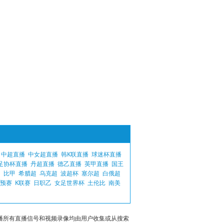
中超直播
中女超直播
韩K联直播
球迷杯直播
足协杯直播
丹超直播
德乙直播
英甲直播
国王
乙
比甲
希腊超
乌克超
波超杯
塞尔超
白俄超
预赛
K联赛
日职乙
女足世界杯
土伦比
南美
P直播所有直播信号和视频录像均由用户收集或从搜索