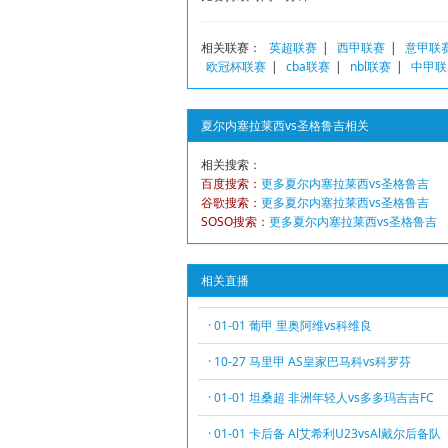
相关联赛：
英超联赛
|
西甲联赛
|
意甲联
欧冠杯联赛
|
cba联赛
|
nbl联赛
|
中甲联
夏尔内塞拉莱西vs圣格鲁吉相关
相关搜索：
百度搜索：
更多夏尔内塞拉莱西vs圣格鲁吉
谷歌搜索：
更多夏尔内塞拉莱西vs圣格鲁吉
SOSO搜索：
更多夏尔内塞拉莱西vs圣格鲁吉
相关直播
· 01-01 葡甲 里奥阿维vs科维良
· 10-27 马里甲 AS皇家巴马科vs科罗芬
· 01-01 坦桑超 非洲年轻人vs多多玛吉吉FC
· 01-01 卡后备 Al艾希利U23vsAl戴尔后备队