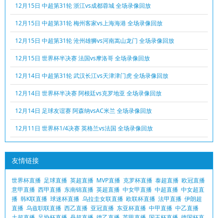
12月15日 中超第31轮 浙江vs成都蓉城 全场录像回放
12月15日 中超第31轮 梅州客家vs上海海港 全场录像回放
12月15日 中超第31轮 沧州雄狮vs河南嵩山龙门 全场录像回放
12月15日 世界杯半决赛 法国vs摩洛哥 全场录像回放
12月14日 中超第31轮 武汉长江vs天津津门虎 全场录像回放
12月14日 世界杯半决赛 阿根廷vs克罗地亚 全场录像回放
12月14日 足球友谊赛 阿森纳vsAC米兰 全场录像回放
12月11日 世界杯1/4决赛 英格兰vs法国 全场录像回放
友情链接
世界杯直播
足球直播
英超直播
MVP直播
克罗杯直播
泰超直播
欧冠直播
意甲直播
西甲直播
东南锦直播
英超直播
中女甲直播
中超直播
中女超直
播
韩K联直播
球迷杯直播
乌拉圭女联直播
欧联杯直播
法甲直播
伊朗超
直播
乌兹职联直播
西乙直播
亚冠直播
东亚杯直播
中甲直播
中乙直播
土超直播
足协杯直播
丹超直播
德乙直播
英甲直播
国王杯直播
德国杯直