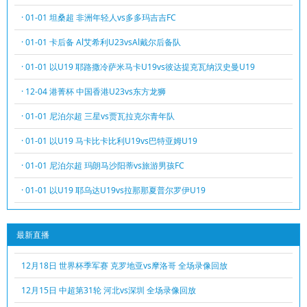
· 01-01 坦桑超 非洲年轻人vs多多玛吉吉FC
· 01-01 卡后备 Al艾希利U23vsAl戴尔后备队
· 01-01 以U19 耶路撒冷萨米马卡U19vs彼达提克瓦纳汉史曼U19
· 12-04 港菁杯 中国香港U23vs东方龙狮
· 01-01 尼泊尔超 三星vs贾瓦拉克尔青年队
· 01-01 以U19 马卡比卡比利U19vs巴特亚姆U19
· 01-01 尼泊尔超 玛朗马沙阳蒂vs旅游男孩FC
· 01-01 以U19 耶乌达U19vs拉那那夏普尔罗伊U19
最新直播
12月18日 世界杯季军赛 克罗地亚vs摩洛哥 全场录像回放
12月15日 中超第31轮 河北vs深圳 全场录像回放