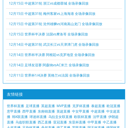
12月15日 中超第31轮 浙江vs成都蓉城 全场录像回放
12月15日 中超第31轮 梅州客家vs上海海港 全场录像回放
12月15日 中超第31轮 沧州雄狮vs河南嵩山龙门 全场录像回放
12月15日 世界杯半决赛 法国vs摩洛哥 全场录像回放
12月14日 中超第31轮 武汉长江vs天津津门虎 全场录像回放
12月14日 世界杯半决赛 阿根廷vs克罗地亚 全场录像回放
12月14日 足球友谊赛 阿森纳vsAC米兰 全场录像回放
12月11日 世界杯1/4决赛 英格兰vs法国 全场录像回放
友情链接
世界杯直播
足球直播
英超直播
MVP直播
克罗杯直播
泰超直播
欧冠直播
意甲直播
西甲直播
东南锦直播
英超直播
中女甲直播
中超直播
中女超直
播
韩K联直播
球迷杯直播
乌拉圭女联直播
欧联杯直播
法甲直播
伊朗超
直播
乌兹职联直播
西乙直播
亚冠直播
东亚杯直播
中甲直播
中乙直播
土超直播
足协杯直播
丹超直播
德乙直播
英甲直播
国王杯直播
德国杯直