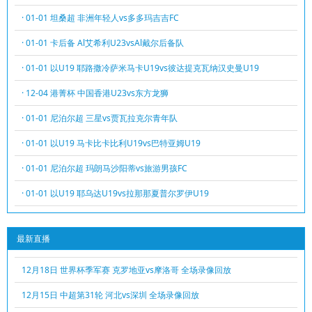
· 01-01 坦桑超 非洲年轻人vs多多玛吉吉FC
· 01-01 卡后备 Al艾希利U23vsAl戴尔后备队
· 01-01 以U19 耶路撒冷萨米马卡U19vs彼达提克瓦纳汉史曼U19
· 12-04 港菁杯 中国香港U23vs东方龙狮
· 01-01 尼泊尔超 三星vs贾瓦拉克尔青年队
· 01-01 以U19 马卡比卡比利U19vs巴特亚姆U19
· 01-01 尼泊尔超 玛朗马沙阳蒂vs旅游男孩FC
· 01-01 以U19 耶乌达U19vs拉那那夏普尔罗伊U19
最新直播
12月18日 世界杯季军赛 克罗地亚vs摩洛哥 全场录像回放
12月15日 中超第31轮 河北vs深圳 全场录像回放