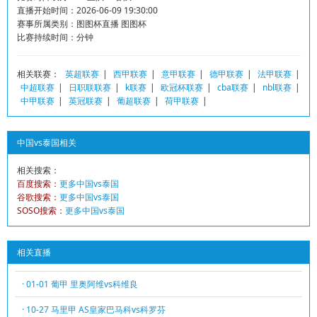
直播开始时间：2026-06-09 19:30:00
赛事所属类别：图图杯直播 图图杯
比赛持续时间：分钟
相关联赛：
英超联赛
|
西甲联赛
|
意甲联赛
|
德甲联赛
|
法甲联赛
|
中超联赛
|
日职联联赛
|
k联赛
|
欧冠杯联赛
|
cba联赛
|
nbl联赛
|
中甲联赛
|
英冠联赛
|
葡超联赛
|
荷甲联赛
|
中国vs泰国相关
相关搜索：
百度搜索：
更多中国vs泰国
谷歌搜索：
更多中国vs泰国
SOSO搜索：
更多中国vs泰国
相关直播
· 01-01 葡甲 里奥阿维vs科维良
· 10-27 马里甲 AS皇家巴马科vs科罗芬