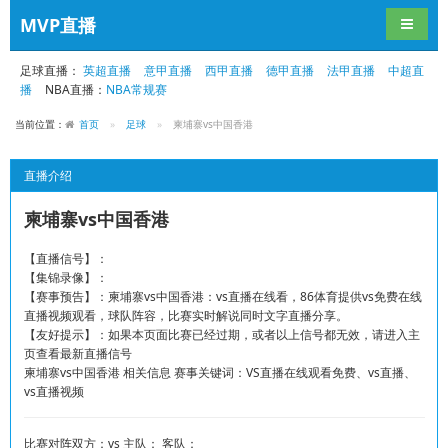
MVP直播
导航切
足球直播：
英超直播
意甲直播
西甲直播
德甲直播
法甲直播
中超直
播
NBA直播：
NBA常规赛
当前位置：
首页
足球
柬埔寨vs中国香港
直播介绍
柬埔寨vs中国香港
【直播信号】：
【集锦录像】：
【赛事预告】：柬埔寨vs中国香港：vs直播在线看，86体育提供vs免费在线
直播视频观看，球队阵容，比赛实时解说同时文字直播分享。
【友好提示】：如果本页面比赛已经过期，或者以上信号都无效，请进入主
页查看最新直播信号
柬埔寨vs中国香港 相关信息 赛事关键词：VS直播在线观看免费、vs直播、
vs直播视频
比赛对阵双方：vs 主队： 客队：