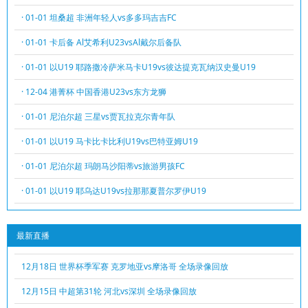
· 01-01 坦桑超 非洲年轻人vs多多玛吉吉FC
· 01-01 卡后备 Al艾希利U23vsAl戴尔后备队
· 01-01 以U19 耶路撒冷萨米马卡U19vs彼达提克瓦纳汉史曼U19
· 12-04 港菁杯 中国香港U23vs东方龙狮
· 01-01 尼泊尔超 三星vs贾瓦拉克尔青年队
· 01-01 以U19 马卡比卡比利U19vs巴特亚姆U19
· 01-01 尼泊尔超 玛朗马沙阳蒂vs旅游男孩FC
· 01-01 以U19 耶乌达U19vs拉那那夏普尔罗伊U19
最新直播
12月18日 世界杯季军赛 克罗地亚vs摩洛哥 全场录像回放
12月15日 中超第31轮 河北vs深圳 全场录像回放