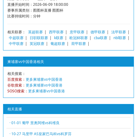
直播开始时间：2026-06-09 18:00:00
赛事所属类别：图图杯直播 图图杯
比赛持续时间：分钟
相关联赛：
英超联赛
|
西甲联赛
|
意甲联赛
|
德甲联赛
|
法甲联赛
|
中超联赛
|
日职联联赛
|
k联赛
|
欧冠杯联赛
|
cba联赛
|
nbl联赛
|
中甲联赛
|
英冠联赛
|
葡超联赛
|
荷甲联赛
|
柬埔寨vs中国香港相关
相关搜索：
百度搜索：
更多柬埔寨vs中国香港
谷歌搜索：
更多柬埔寨vs中国香港
SOSO搜索：
更多柬埔寨vs中国香港
相关直播
· 01-01 葡甲 里奥阿维vs科维良
· 10-27 马里甲 AS皇家巴马科vs科罗芬