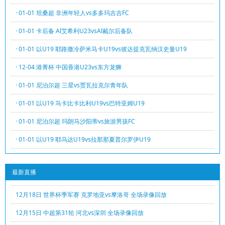
· 01-01 坦桑超 非洲年轻人vs多多玛吉吉FC
· 01-01 卡后备 Al艾希利U23vsAl戴尔后备队
· 01-01 以U19 耶路撒冷萨米马卡U19vs彼达提克瓦纳汉史曼U19
· 12-04 港菁杯 中国香港U23vs东方龙狮
· 01-01 尼泊尔超 三星vs贾瓦拉克尔青年队
· 01-01 以U19 马卡比卡比利U19vs巴特亚姆U19
· 01-01 尼泊尔超 玛朗马沙阳蒂vs旅游男孩FC
· 01-01 以U19 耶乌达U19vs拉那那夏普尔罗伊U19
最新直播
12月18日 世界杯季军赛 克罗地亚vs摩洛哥 全场录像回放
12月15日 中超第31轮 河北vs深圳 全场录像回放