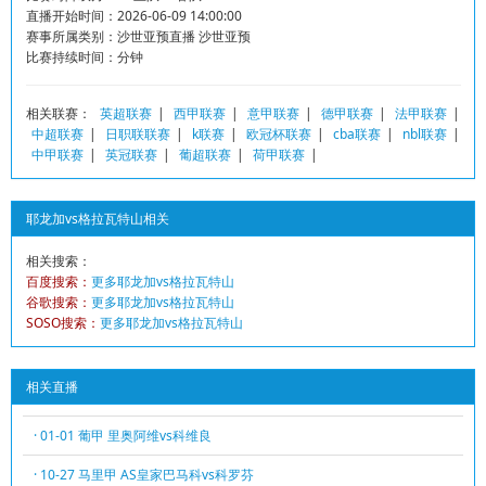
直播开始时间：2026-06-09 14:00:00
赛事所属类别：沙世亚预直播 沙世亚预
比赛持续时间：分钟
相关联赛：
英超联赛
|
西甲联赛
|
意甲联赛
|
德甲联赛
|
法甲联赛
|
中超联赛
|
日职联联赛
|
k联赛
|
欧冠杯联赛
|
cba联赛
|
nbl联赛
|
中甲联赛
|
英冠联赛
|
葡超联赛
|
荷甲联赛
|
耶龙加vs格拉瓦特山相关
相关搜索：
百度搜索：
更多耶龙加vs格拉瓦特山
谷歌搜索：
更多耶龙加vs格拉瓦特山
SOSO搜索：
更多耶龙加vs格拉瓦特山
相关直播
· 01-01 葡甲 里奥阿维vs科维良
· 10-27 马里甲 AS皇家巴马科vs科罗芬