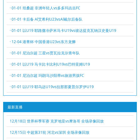
· 01-01 坦桑超 非洲年轻人vs多多玛吉吉FC
· 01-01 卡后备 Al艾希利U23vsAl戴尔后备队
· 01-01 以U19 耶路撒冷萨米马卡U19vs彼达提克瓦纳汉史曼U19
· 12-04 港菁杯 中国香港U23vs东方龙狮
· 01-01 尼泊尔超 三星vs贾瓦拉克尔青年队
· 01-01 以U19 马卡比卡比利U19vs巴特亚姆U19
· 01-01 尼泊尔超 玛朗马沙阳蒂vs旅游男孩FC
· 01-01 以U19 耶乌达U19vs拉那那夏普尔罗伊U19
最新直播
12月18日 世界杯季军赛 克罗地亚vs摩洛哥 全场录像回放
12月15日 中超第31轮 河北vs深圳 全场录像回放