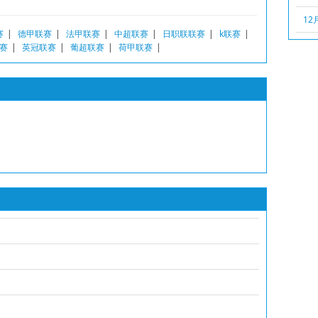
赛
|
德甲联赛
|
法甲联赛
|
中超联赛
|
日职联联赛
|
k联赛
|
赛
|
英冠联赛
|
葡超联赛
|
荷甲联赛
|