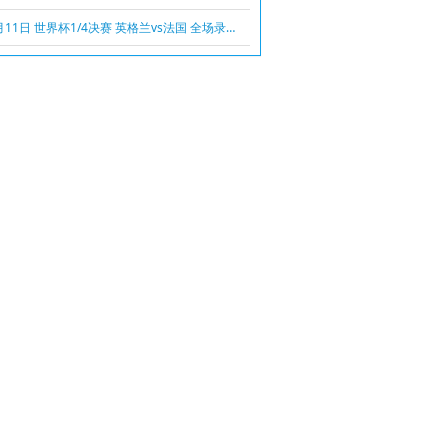
12月11日 世界杯1/4决赛 英格兰vs法国 全场录像回放