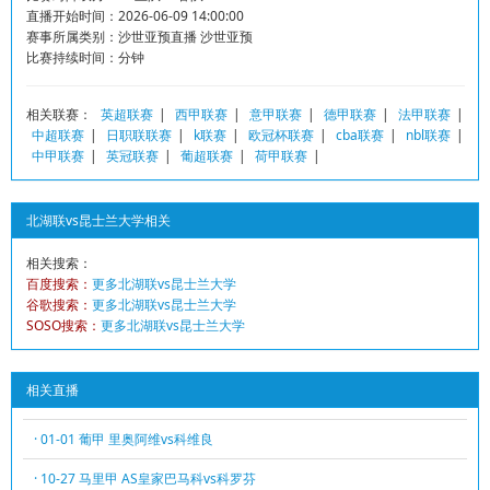
直播开始时间：2026-06-09 14:00:00
赛事所属类别：沙世亚预直播 沙世亚预
比赛持续时间：分钟
相关联赛：
英超联赛
|
西甲联赛
|
意甲联赛
|
德甲联赛
|
法甲联赛
|
中超联赛
|
日职联联赛
|
k联赛
|
欧冠杯联赛
|
cba联赛
|
nbl联赛
|
中甲联赛
|
英冠联赛
|
葡超联赛
|
荷甲联赛
|
北湖联vs昆士兰大学相关
相关搜索：
百度搜索：
更多北湖联vs昆士兰大学
谷歌搜索：
更多北湖联vs昆士兰大学
SOSO搜索：
更多北湖联vs昆士兰大学
相关直播
· 01-01 葡甲 里奥阿维vs科维良
· 10-27 马里甲 AS皇家巴马科vs科罗芬