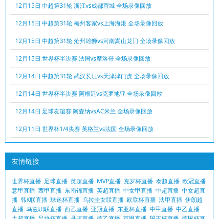
12月15日 中超第31轮 浙江vs成都蓉城 全场录像回放
12月15日 中超第31轮 梅州客家vs上海海港 全场录像回放
12月15日 中超第31轮 沧州雄狮vs河南嵩山龙门 全场录像回放
12月15日 世界杯半决赛 法国vs摩洛哥 全场录像回放
12月14日 中超第31轮 武汉长江vs天津津门虎 全场录像回放
12月14日 世界杯半决赛 阿根廷vs克罗地亚 全场录像回放
12月14日 足球友谊赛 阿森纳vsAC米兰 全场录像回放
12月11日 世界杯1/4决赛 英格兰vs法国 全场录像回放
友情链接
世界杯直播
足球直播
英超直播
MVP直播
克罗杯直播
泰超直播
欧冠直播
意甲直播
西甲直播
东南锦直播
英超直播
中女甲直播
中超直播
中女超直
播
韩K联直播
球迷杯直播
乌拉圭女联直播
欧联杯直播
法甲直播
伊朗超
直播
乌兹职联直播
西乙直播
亚冠直播
东亚杯直播
中甲直播
中乙直播
土超直播
足协杯直播
丹超直播
德乙直播
英甲直播
国王杯直播
德国杯直