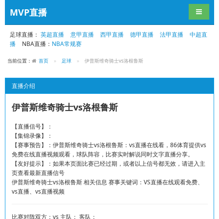
MVP直播
导航切
足球直播：
英超直播
意甲直播
西甲直播
德甲直播
法甲直播
中超直
播
NBA直播：
NBA常规赛
当前位置：
首页
足球
伊普斯维奇骑士vs洛根鲁斯
直播介绍
伊普斯维奇骑士vs洛根鲁斯
【直播信号】：
【集锦录像】：
【赛事预告】：伊普斯维奇骑士vs洛根鲁斯：vs直播在线看，86体育提供vs
免费在线直播视频观看，球队阵容，比赛实时解说同时文字直播分享。
【友好提示】：如果本页面比赛已经过期，或者以上信号都无效，请进入主
页查看最新直播信号
伊普斯维奇骑士vs洛根鲁斯 相关信息 赛事关键词：VS直播在线观看免费、
vs直播、vs直播视频
比赛对阵双方：vs 主队： 客队：