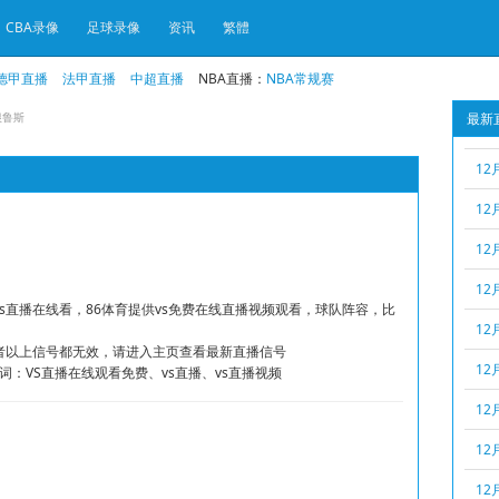
CBA录像
足球录像
资讯
繁體
德甲直播
法甲直播
中超直播
NBA直播：
NBA常规赛
最新
根鲁斯
12
s直播在线看，86体育提供vs免费在线直播视频观看，球队阵容，比
者以上信号都无效，请进入主页查看最新直播信号
词：VS直播在线观看免费、vs直播、vs直播视频