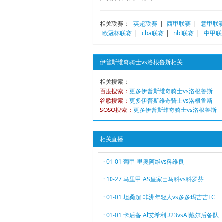
相关联赛：
英超联赛
|
西甲联赛
|
意甲联
欧冠杯联赛
|
cba联赛
|
nbl联赛
|
中甲联
伊普斯维奇骑士vs洛根鲁斯相关
相关搜索：
百度搜索：
更多伊普斯维奇骑士vs洛根鲁斯
谷歌搜索：
更多伊普斯维奇骑士vs洛根鲁斯
SOSO搜索：
更多伊普斯维奇骑士vs洛根鲁斯
相关直播
· 01-01 葡甲 里奥阿维vs科维良
· 10-27 马里甲 AS皇家巴马科vs科罗芬
· 01-01 坦桑超 非洲年轻人vs多多玛吉吉FC
· 01-01 卡后备 Al艾希利U23vsAl戴尔后备队