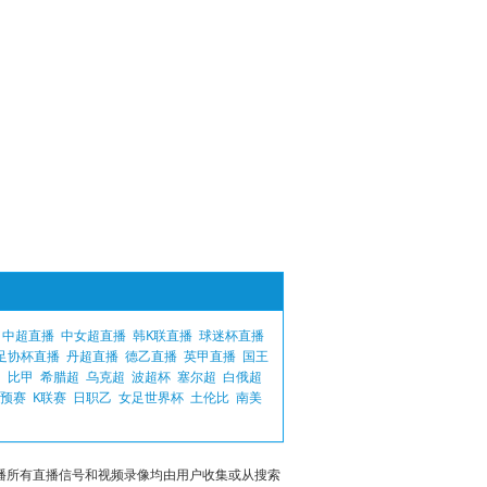
中超直播
中女超直播
韩K联直播
球迷杯直播
足协杯直播
丹超直播
德乙直播
英甲直播
国王
乙
比甲
希腊超
乌克超
波超杯
塞尔超
白俄超
预赛
K联赛
日职乙
女足世界杯
土伦比
南美
P直播所有直播信号和视频录像均由用户收集或从搜索