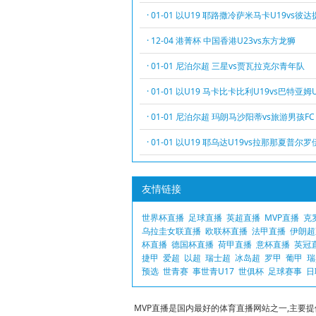
· 01-01 以U19 耶路撒冷萨米马卡U19vs
· 12-04 港菁杯 中国香港U23vs东方龙狮
· 01-01 尼泊尔超 三星vs贾瓦拉克尔青年队
· 01-01 以U19 马卡比卡比利U19vs巴特亚姆
· 01-01 尼泊尔超 玛朗马沙阳蒂vs旅游男孩FC
· 01-01 以U19 耶乌达U19vs拉那那夏普尔罗
友情链接
世界杯直播
足球直播
英超直播
MVP直播
克
乌拉圭女联直播
欧联杯直播
法甲直播
伊朗超
杯直播
德国杯直播
荷甲直播
意杯直播
英冠
捷甲
爱超
以超
瑞士超
冰岛超
罗甲
葡甲
瑞
预选
世青赛
事世青U17
世俱杯
足球赛事
日
MVP直播是国内最好的体育直播网站之一,主要提