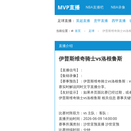
MVP直播
NBA直播吧
NBA录像
足球直播：
英超直播
意甲直播
西甲直播
当前位置：
首页
足球
伊普斯维奇骑士vs洛
直播介绍
伊普斯维奇骑士vs洛根鲁斯
【直播信号】：
【集锦录像】：
【赛事预告】：伊普斯维奇骑士vs洛根鲁斯：v
赛实时解说同时文字直播分享。
【友好提示】：如果本页面比赛已经过期，或
伊普斯维奇骑士vs洛根鲁斯 相关信息 赛事关键
比赛对阵双方：vs 主队： 客队：
直播开始时间：2026-06-09 14:00:00
赛事所属类别：沙世亚预直播 沙世亚预
比赛持续时间：分钟