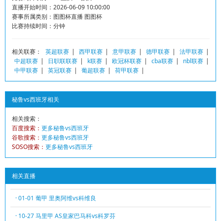
直播开始时间：2026-06-09 10:00:00
赛事所属类别：图图杯直播 图图杯
比赛持续时间：分钟
相关联赛：
英超联赛
|
西甲联赛
|
意甲联赛
|
德甲联赛
|
法甲联赛
|
中超联赛
|
日职联联赛
|
k联赛
|
欧冠杯联赛
|
cba联赛
|
nbl联赛
|
中甲联赛
|
英冠联赛
|
葡超联赛
|
荷甲联赛
|
秘鲁vs西班牙相关
相关搜索：
百度搜索：
更多秘鲁vs西班牙
谷歌搜索：
更多秘鲁vs西班牙
SOSO搜索：
更多秘鲁vs西班牙
相关直播
· 01-01 葡甲 里奥阿维vs科维良
· 10-27 马里甲 AS皇家巴马科vs科罗芬