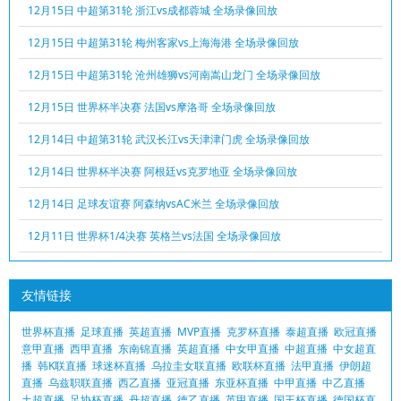
12月15日 中超第31轮 浙江vs成都蓉城 全场录像回放
12月15日 中超第31轮 梅州客家vs上海海港 全场录像回放
12月15日 中超第31轮 沧州雄狮vs河南嵩山龙门 全场录像回放
12月15日 世界杯半决赛 法国vs摩洛哥 全场录像回放
12月14日 中超第31轮 武汉长江vs天津津门虎 全场录像回放
12月14日 世界杯半决赛 阿根廷vs克罗地亚 全场录像回放
12月14日 足球友谊赛 阿森纳vsAC米兰 全场录像回放
12月11日 世界杯1/4决赛 英格兰vs法国 全场录像回放
友情链接
世界杯直播
足球直播
英超直播
MVP直播
克罗杯直播
泰超直播
欧冠直播
意甲直播
西甲直播
东南锦直播
英超直播
中女甲直播
中超直播
中女超直
播
韩K联直播
球迷杯直播
乌拉圭女联直播
欧联杯直播
法甲直播
伊朗超
直播
乌兹职联直播
西乙直播
亚冠直播
东亚杯直播
中甲直播
中乙直播
土超直播
足协杯直播
丹超直播
德乙直播
英甲直播
国王杯直播
德国杯直