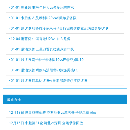
· 01-01 坦桑超 非洲年轻人vs多多玛吉吉FC
· 01-01 卡后备 Al艾希利U23vsAl戴尔后备队
· 01-01 以U19 耶路撒冷萨米马卡U19vs彼达提克瓦纳汉史曼U19
· 12-04 港菁杯 中国香港U23vs东方龙狮
· 01-01 尼泊尔超 三星vs贾瓦拉克尔青年队
· 01-01 以U19 马卡比卡比利U19vs巴特亚姆U19
· 01-01 尼泊尔超 玛朗马沙阳蒂vs旅游男孩FC
· 01-01 以U19 耶乌达U19vs拉那那夏普尔罗伊U19
最新直播
12月18日 世界杯季军赛 克罗地亚vs摩洛哥 全场录像回放
12月15日 中超第31轮 河北vs深圳 全场录像回放