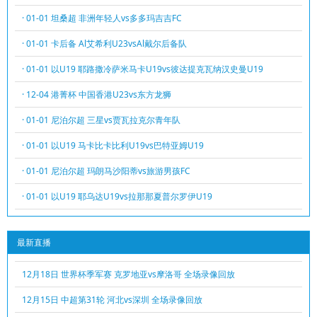
· 01-01 坦桑超 非洲年轻人vs多多玛吉吉FC
· 01-01 卡后备 Al艾希利U23vsAl戴尔后备队
· 01-01 以U19 耶路撒冷萨米马卡U19vs彼达提克瓦纳汉史曼U19
· 12-04 港菁杯 中国香港U23vs东方龙狮
· 01-01 尼泊尔超 三星vs贾瓦拉克尔青年队
· 01-01 以U19 马卡比卡比利U19vs巴特亚姆U19
· 01-01 尼泊尔超 玛朗马沙阳蒂vs旅游男孩FC
· 01-01 以U19 耶乌达U19vs拉那那夏普尔罗伊U19
最新直播
12月18日 世界杯季军赛 克罗地亚vs摩洛哥 全场录像回放
12月15日 中超第31轮 河北vs深圳 全场录像回放