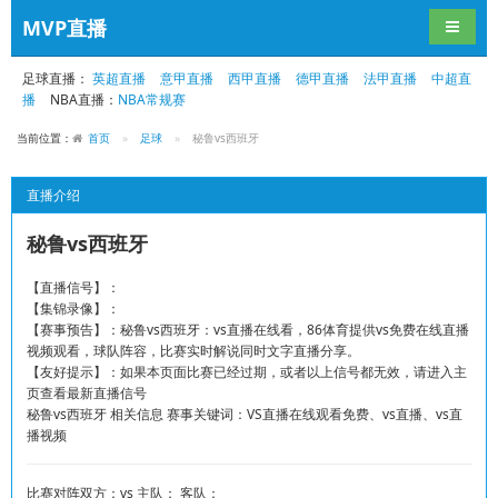
MVP直播
导航切
足球直播：
英超直播
意甲直播
西甲直播
德甲直播
法甲直播
中超直
播
NBA直播：
NBA常规赛
当前位置：
首页
足球
秘鲁vs西班牙
直播介绍
秘鲁vs西班牙
【直播信号】：
【集锦录像】：
【赛事预告】：秘鲁vs西班牙：vs直播在线看，86体育提供vs免费在线直播
视频观看，球队阵容，比赛实时解说同时文字直播分享。
【友好提示】：如果本页面比赛已经过期，或者以上信号都无效，请进入主
页查看最新直播信号
秘鲁vs西班牙 相关信息 赛事关键词：VS直播在线观看免费、vs直播、vs直
播视频
比赛对阵双方：vs 主队： 客队：