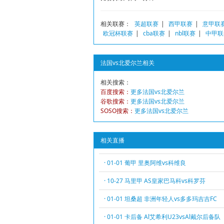
相关联赛：
英超联赛
|
西甲联赛
|
意甲联
欧冠杯联赛
|
cba联赛
|
nbl联赛
|
中甲联
法国vs北爱尔兰相关
相关搜索：
百度搜索：
更多法国vs北爱尔兰
谷歌搜索：
更多法国vs北爱尔兰
SOSO搜索：
更多法国vs北爱尔兰
相关直播
· 01-01 葡甲 里奥阿维vs科维良
· 10-27 马里甲 AS皇家巴马科vs科罗芬
· 01-01 坦桑超 非洲年轻人vs多多玛吉吉FC
· 01-01 卡后备 Al艾希利U23vsAl戴尔后备队