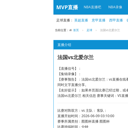
MVP直播
NBA直播吧
NBA录像
足球直播：
英超直播
意甲直播
西甲直播
当前位置：
首页
足球
法国vs北爱尔兰
直播介绍
法国vs北爱尔兰
【直播信号】：
【集锦录像】：
【赛事预告】：法国vs北爱尔兰：vs直播在线
同时文字直播分享。
【友好提示】：如果本页面比赛已经过期，或
法国vs北爱尔兰 相关信息 赛事关键词：VS直
比赛对阵双方：vs 主队： 客队：
直播开始时间：2026-06-09 03:10:00
赛事所属类别：图图杯直播 图图杯
比赛持续时间：分钟