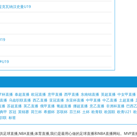
彼达提克瓦纳汉史曼U19
U19
伊U19
罗杯直播
泰超直播
欧冠直播
意甲直播
西甲直播
东南锦直播
英超直播
中女甲直播
直播
乌兹职联直播
西乙直播
亚冠直播
东亚杯直播
中甲直播
中乙直播
土超直播
直播
苏超直播
英乙直播
俄甲直播
葡超直播
挪超直播
意乙直播
非洲杯直播
巴西
典甲
苏冠
英锦赛
荷兰杯
希腊杯
苏联杯
芬兰杯
土杯
欧青联
欧国联
欧青U21
欧
职联
标签
供足球直播,NBA直播,体育直播,我们是最用心做的足球直播和NBA直播网站。MV