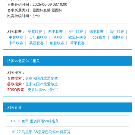
直播开始时间：2026-06-09 03:10:00
赛事所属类别：图图杯直播 图图杯
比赛持续时间：分钟
相关联赛：
英超联赛
|
西甲联赛
|
意甲联赛
|
德甲联赛
|
法甲联赛
|
中超联赛
|
日职联联赛
|
k联赛
|
欧冠杯联赛
|
cba联赛
|
nbl联赛
|
中甲联赛
|
英冠联赛
|
葡超联赛
|
荷甲联赛
|
法国vs北爱尔兰相关
相关搜索：
百度搜索：
更多法国vs北爱尔兰
谷歌搜索：
更多法国vs北爱尔兰
SOSO搜索：
更多法国vs北爱尔兰
相关直播
· 01-01 葡甲 里奥阿维vs科维良
· 10-27 马里甲 AS皇家巴马科vs科罗芬