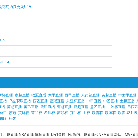
彼达提克瓦纳汉史曼U19
U19
伊U19
罗杯直播
泰超直播
欧冠直播
意甲直播
西甲直播
东南锦直播
英超直播
中女甲直播
直播
乌兹职联直播
西乙直播
亚冠直播
东亚杯直播
中甲直播
中乙直播
土超直播
直播
苏超直播
英乙直播
俄甲直播
葡超直播
挪超直播
意乙直播
非洲杯直播
巴西
典甲
苏冠
英锦赛
荷兰杯
希腊杯
苏联杯
芬兰杯
土杯
欧青联
欧国联
欧青U21
欧
职联
标签
供足球直播,NBA直播,体育直播,我们是最用心做的足球直播和NBA直播网站。MV