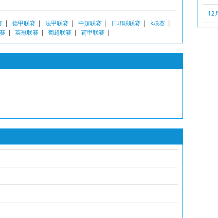
赛
|
德甲联赛
|
法甲联赛
|
中超联赛
|
日职联联赛
|
k联赛
|
赛
|
英冠联赛
|
葡超联赛
|
荷甲联赛
|