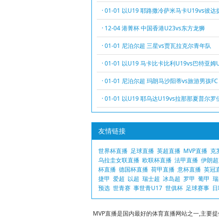
· 01-01 以U19 耶路撒冷萨米马卡U19vs
· 12-04 港菁杯 中国香港U23vs东方龙狮
· 01-01 尼泊尔超 三星vs贾瓦拉克尔青年队
· 01-01 以U19 马卡比卡比利U19vs巴特亚姆
· 01-01 尼泊尔超 玛朗马沙阳蒂vs旅游男孩FC
· 01-01 以U19 耶乌达U19vs拉那那夏普尔罗
友情链接
世界杯直播
足球直播
英超直播
MVP直播
克
乌拉圭女联直播
欧联杯直播
法甲直播
伊朗超
杯直播
德国杯直播
荷甲直播
意杯直播
英冠
捷甲
爱超
以超
瑞士超
冰岛超
罗甲
葡甲
瑞
预选
世青赛
事世青U17
世俱杯
足球赛事
日
MVP直播是国内最好的体育直播网站之一,主要提