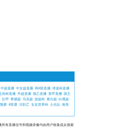
中超直播
中女超直播
韩K联直播
球迷杯直播
足协杯直播
丹超直播
德乙直播
英甲直播
国王
乙
比甲
希腊超
乌克超
波超杯
塞尔超
白俄超
预赛
K联赛
日职乙
女足世界杯
土伦比
南美
P直播所有直播信号和视频录像均由用户收集或从搜索