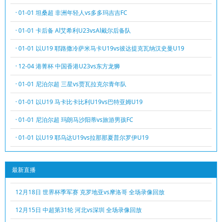
· 01-01 坦桑超 非洲年轻人vs多多玛吉吉FC
· 01-01 卡后备 Al艾希利U23vsAl戴尔后备队
· 01-01 以U19 耶路撒冷萨米马卡U19vs彼达提克瓦纳汉史曼U19
· 12-04 港菁杯 中国香港U23vs东方龙狮
· 01-01 尼泊尔超 三星vs贾瓦拉克尔青年队
· 01-01 以U19 马卡比卡比利U19vs巴特亚姆U19
· 01-01 尼泊尔超 玛朗马沙阳蒂vs旅游男孩FC
· 01-01 以U19 耶乌达U19vs拉那那夏普尔罗伊U19
最新直播
12月18日 世界杯季军赛 克罗地亚vs摩洛哥 全场录像回放
12月15日 中超第31轮 河北vs深圳 全场录像回放