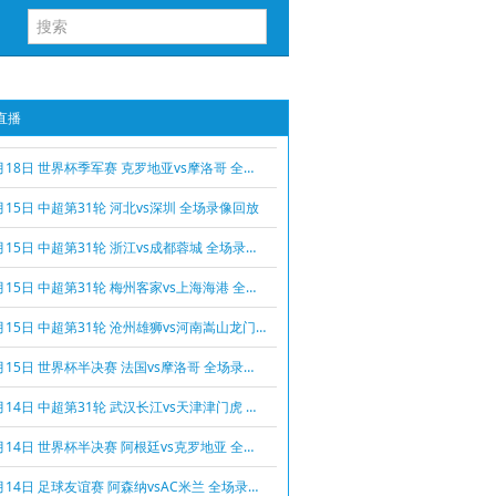
直播
12月18日 世界杯季军赛 克罗地亚vs摩洛哥 全场录像回放
月15日 中超第31轮 河北vs深圳 全场录像回放
12月15日 中超第31轮 浙江vs成都蓉城 全场录像回放
12月15日 中超第31轮 梅州客家vs上海海港 全场录像回放
12月15日 中超第31轮 沧州雄狮vs河南嵩山龙门 全场录像回放
12月15日 世界杯半决赛 法国vs摩洛哥 全场录像回放
12月14日 中超第31轮 武汉长江vs天津津门虎 全场录像回放
12月14日 世界杯半决赛 阿根廷vs克罗地亚 全场录像回放
12月14日 足球友谊赛 阿森纳vsAC米兰 全场录像回放