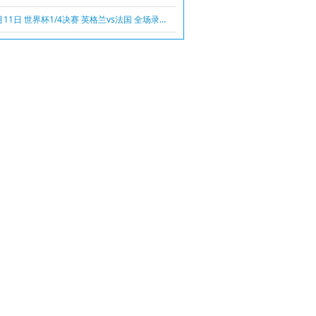
12月11日 世界杯1/4决赛 英格兰vs法国 全场录像回放