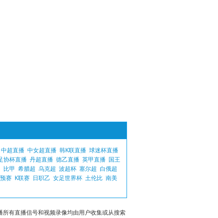
中超直播
中女超直播
韩K联直播
球迷杯直播
足协杯直播
丹超直播
德乙直播
英甲直播
国王
乙
比甲
希腊超
乌克超
波超杯
塞尔超
白俄超
预赛
K联赛
日职乙
女足世界杯
土伦比
南美
P直播所有直播信号和视频录像均由用户收集或从搜索