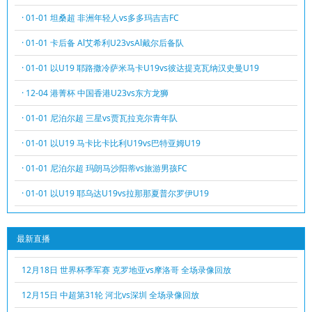
· 01-01 坦桑超 非洲年轻人vs多多玛吉吉FC
· 01-01 卡后备 Al艾希利U23vsAl戴尔后备队
· 01-01 以U19 耶路撒冷萨米马卡U19vs彼达提克瓦纳汉史曼U19
· 12-04 港菁杯 中国香港U23vs东方龙狮
· 01-01 尼泊尔超 三星vs贾瓦拉克尔青年队
· 01-01 以U19 马卡比卡比利U19vs巴特亚姆U19
· 01-01 尼泊尔超 玛朗马沙阳蒂vs旅游男孩FC
· 01-01 以U19 耶乌达U19vs拉那那夏普尔罗伊U19
最新直播
12月18日 世界杯季军赛 克罗地亚vs摩洛哥 全场录像回放
12月15日 中超第31轮 河北vs深圳 全场录像回放