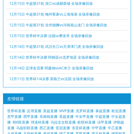
12月15日 中超第31轮 浙江vs成都蓉城 全场录像回放
12月15日 中超第31轮 梅州客家vs上海海港 全场录像回放
12月15日 中超第31轮 沧州雄狮vs河南嵩山龙门 全场录像回放
12月15日 世界杯半决赛 法国vs摩洛哥 全场录像回放
12月14日 中超第31轮 武汉长江vs天津津门虎 全场录像回放
12月14日 世界杯半决赛 阿根廷vs克罗地亚 全场录像回放
12月14日 足球友谊赛 阿森纳vsAC米兰 全场录像回放
12月11日 世界杯1/4决赛 英格兰vs法国 全场录像回放
友情链接
世界杯直播
足球直播
英超直播
MVP直播
克罗杯直播
泰超直播
欧冠直播
意甲直播
西甲直播
东南锦直播
英超直播
中女甲直播
中超直播
中女超直
播
韩K联直播
球迷杯直播
乌拉圭女联直播
欧联杯直播
法甲直播
伊朗超
直播
乌兹职联直播
西乙直播
亚冠直播
东亚杯直播
中甲直播
中乙直播
土超直播
足协杯直播
丹超直播
德乙直播
英甲直播
国王杯直播
德国杯直