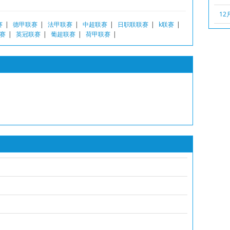
赛
|
德甲联赛
|
法甲联赛
|
中超联赛
|
日职联联赛
|
k联赛
|
赛
|
英冠联赛
|
葡超联赛
|
荷甲联赛
|