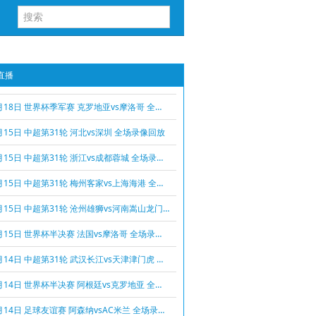
直播
12月18日 世界杯季军赛 克罗地亚vs摩洛哥 全场录像回放
月15日 中超第31轮 河北vs深圳 全场录像回放
12月15日 中超第31轮 浙江vs成都蓉城 全场录像回放
12月15日 中超第31轮 梅州客家vs上海海港 全场录像回放
12月15日 中超第31轮 沧州雄狮vs河南嵩山龙门 全场录像回放
12月15日 世界杯半决赛 法国vs摩洛哥 全场录像回放
12月14日 中超第31轮 武汉长江vs天津津门虎 全场录像回放
12月14日 世界杯半决赛 阿根廷vs克罗地亚 全场录像回放
12月14日 足球友谊赛 阿森纳vsAC米兰 全场录像回放