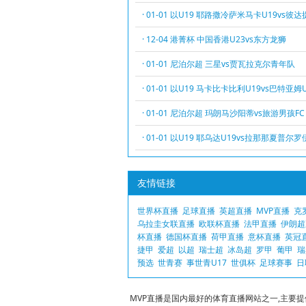
· 01-01 以U19 耶路撒冷萨米马卡U19vs
· 12-04 港菁杯 中国香港U23vs东方龙狮
· 01-01 尼泊尔超 三星vs贾瓦拉克尔青年队
· 01-01 以U19 马卡比卡比利U19vs巴特亚姆
· 01-01 尼泊尔超 玛朗马沙阳蒂vs旅游男孩FC
· 01-01 以U19 耶乌达U19vs拉那那夏普尔罗
友情链接
世界杯直播
足球直播
英超直播
MVP直播
克
乌拉圭女联直播
欧联杯直播
法甲直播
伊朗超
杯直播
德国杯直播
荷甲直播
意杯直播
英冠
捷甲
爱超
以超
瑞士超
冰岛超
罗甲
葡甲
瑞
预选
世青赛
事世青U17
世俱杯
足球赛事
日
MVP直播是国内最好的体育直播网站之一,主要提