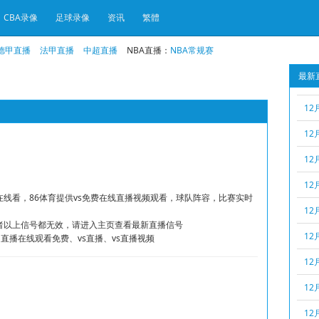
CBA录像
足球录像
资讯
繁體
德甲直播
法甲直播
中超直播
NBA直播：
NBA常规赛
最新
12
在线看，86体育提供vs免费在线直播视频观看，球队阵容，比赛实时
者以上信号都无效，请进入主页查看最新直播信号
S直播在线观看免费、vs直播、vs直播视频