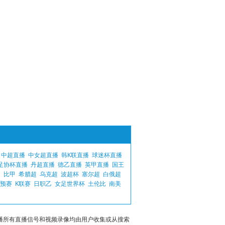
中超直播
中女超直播
韩K联直播
球迷杯直播
足协杯直播
丹超直播
德乙直播
英甲直播
国王
乙
比甲
希腊超
乌克超
波超杯
塞尔超
白俄超
预赛
K联赛
日职乙
女足世界杯
土伦比
南美
P直播所有直播信号和视频录像均由用户收集或从搜索