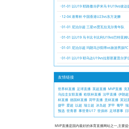
· 01-01 以U19 耶路撒冷萨米马卡U19vs
· 12-04 港菁杯 中国香港U23vs东方龙狮
· 01-01 尼泊尔超 三星vs贾瓦拉克尔青年队
· 01-01 以U19 马卡比卡比利U19vs巴特亚姆
· 01-01 尼泊尔超 玛朗马沙阳蒂vs旅游男孩FC
· 01-01 以U19 耶乌达U19vs拉那那夏普尔罗
友情链接
世界杯直播
足球直播
英超直播
MVP直播
克
乌拉圭女联直播
欧联杯直播
法甲直播
伊朗超
杯直播
德国杯直播
荷甲直播
意杯直播
英冠
捷甲
爱超
以超
瑞士超
冰岛超
罗甲
葡甲
瑞
预选
世青赛
事世青U17
世俱杯
足球赛事
日
MVP直播是国内最好的体育直播网站之一,主要提