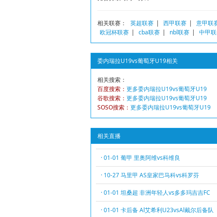
相关联赛：
英超联赛
|
西甲联赛
|
意甲联
欧冠杯联赛
|
cba联赛
|
nbl联赛
|
中甲联
委内瑞拉U19vs葡萄牙U19相关
相关搜索：
百度搜索：
更多委内瑞拉U19vs葡萄牙U19
谷歌搜索：
更多委内瑞拉U19vs葡萄牙U19
SOSO搜索：
更多委内瑞拉U19vs葡萄牙U19
相关直播
· 01-01 葡甲 里奥阿维vs科维良
· 10-27 马里甲 AS皇家巴马科vs科罗芬
· 01-01 坦桑超 非洲年轻人vs多多玛吉吉FC
· 01-01 卡后备 Al艾希利U23vsAl戴尔后备队