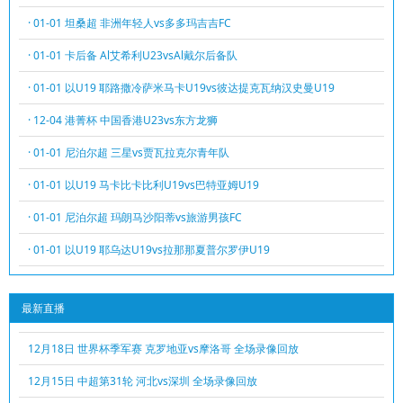
· 01-01 坦桑超 非洲年轻人vs多多玛吉吉FC
· 01-01 卡后备 Al艾希利U23vsAl戴尔后备队
· 01-01 以U19 耶路撒冷萨米马卡U19vs彼达提克瓦纳汉史曼U19
· 12-04 港菁杯 中国香港U23vs东方龙狮
· 01-01 尼泊尔超 三星vs贾瓦拉克尔青年队
· 01-01 以U19 马卡比卡比利U19vs巴特亚姆U19
· 01-01 尼泊尔超 玛朗马沙阳蒂vs旅游男孩FC
· 01-01 以U19 耶乌达U19vs拉那那夏普尔罗伊U19
最新直播
12月18日 世界杯季军赛 克罗地亚vs摩洛哥 全场录像回放
12月15日 中超第31轮 河北vs深圳 全场录像回放