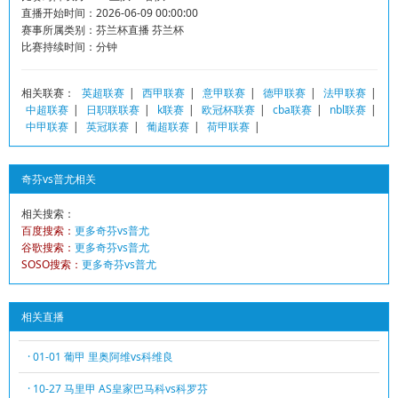
直播开始时间：2026-06-09 00:00:00
赛事所属类别：芬兰杯直播 芬兰杯
比赛持续时间：分钟
相关联赛：
英超联赛
|
西甲联赛
|
意甲联赛
|
德甲联赛
|
法甲联赛
|
中超联赛
|
日职联联赛
|
k联赛
|
欧冠杯联赛
|
cba联赛
|
nbl联赛
|
中甲联赛
|
英冠联赛
|
葡超联赛
|
荷甲联赛
|
奇芬vs普尤相关
相关搜索：
百度搜索：
更多奇芬vs普尤
谷歌搜索：
更多奇芬vs普尤
SOSO搜索：
更多奇芬vs普尤
相关直播
· 01-01 葡甲 里奥阿维vs科维良
· 10-27 马里甲 AS皇家巴马科vs科罗芬