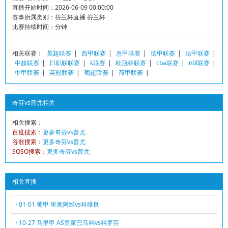
直播开始时间：2026-06-09 00:00:00
赛事所属类别：芬兰杯直播 芬兰杯
比赛持续时间：分钟
相关联赛：
英超联赛
|
西甲联赛
|
意甲联赛
|
德甲联赛
|
法甲联赛
|
中超联赛
|
日职联联赛
|
k联赛
|
欧冠杯联赛
|
cba联赛
|
nbl联赛
|
中甲联赛
|
英冠联赛
|
葡超联赛
|
荷甲联赛
|
奇芬vs普尤相关
相关搜索：
百度搜索：
更多奇芬vs普尤
谷歌搜索：
更多奇芬vs普尤
SOSO搜索：
更多奇芬vs普尤
相关直播
· 01-01 葡甲 里奥阿维vs科维良
· 10-27 马里甲 AS皇家巴马科vs科罗芬