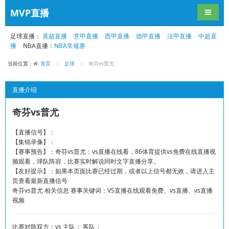
MVP直播
导航切
足球直播：
英超直播
意甲直播
西甲直播
德甲直播
法甲直播
中超直
播
NBA直播：
NBA常规赛
当前位置：
首页
足球
奇芬vs普尤
直播介绍
奇芬vs普尤
【直播信号】：
【集锦录像】：
【赛事预告】：奇芬vs普尤：vs直播在线看，86体育提供vs免费在线直播视
频观看，球队阵容，比赛实时解说同时文字直播分享。
【友好提示】：如果本页面比赛已经过期，或者以上信号都无效，请进入主
页查看最新直播信号
奇芬vs普尤 相关信息 赛事关键词：VS直播在线观看免费、vs直播、vs直播
视频
比赛对阵双方：vs 主队： 客队：