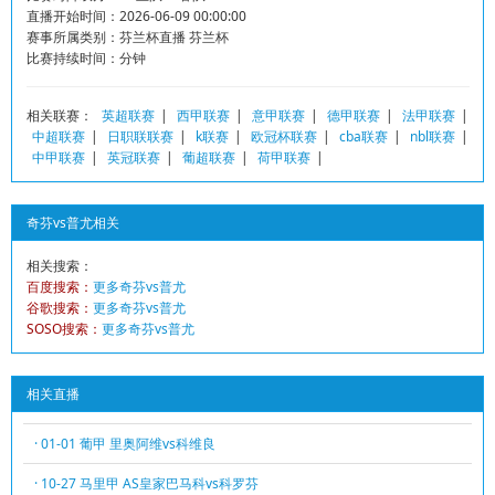
直播开始时间：2026-06-09 00:00:00
赛事所属类别：芬兰杯直播 芬兰杯
比赛持续时间：分钟
相关联赛：
英超联赛
|
西甲联赛
|
意甲联赛
|
德甲联赛
|
法甲联赛
|
中超联赛
|
日职联联赛
|
k联赛
|
欧冠杯联赛
|
cba联赛
|
nbl联赛
|
中甲联赛
|
英冠联赛
|
葡超联赛
|
荷甲联赛
|
奇芬vs普尤相关
相关搜索：
百度搜索：
更多奇芬vs普尤
谷歌搜索：
更多奇芬vs普尤
SOSO搜索：
更多奇芬vs普尤
相关直播
· 01-01 葡甲 里奥阿维vs科维良
· 10-27 马里甲 AS皇家巴马科vs科罗芬