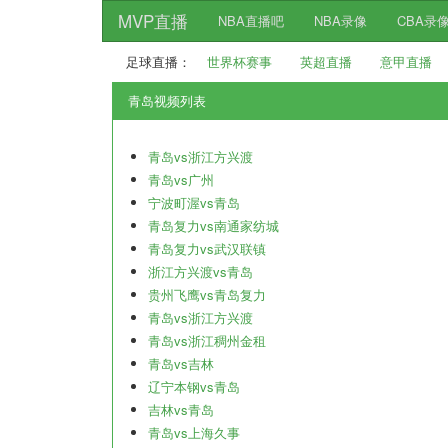
MVP直播
NBA直播吧
NBA录像
CBA录
足球直播：
世界杯赛事
英超直播
意甲直播
青岛视频列表
青岛vs浙江方兴渡
青岛vs广州
宁波町渥vs青岛
青岛复力vs南通家纺城
青岛复力vs武汉联镇
浙江方兴渡vs青岛
贵州飞鹰vs青岛复力
青岛vs浙江方兴渡
青岛vs浙江稠州金租
青岛vs吉林
辽宁本钢vs青岛
吉林vs青岛
青岛vs上海久事