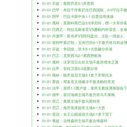
01-01 芬超：塞那乔其3-1库普斯
01-01 巴甲：布拉干作客拦住巴西国际，0-0守住不
01-01 阿甲：巴拉卡斯中央1:1 拉普拉塔体操
01-01 俄杯：莫斯科斯巴达3:0泽尼特，榜一大哥作
01-01 巴西乙：阿拉戈斯体育VS桑帕约科雷亚，全
01-01 丹麦甲：霍布罗VS阿玛盖尔，主队一球超人
01-01 智利甲第27轮：瓦奇巴托0-1不敌升班马科金
01-01 芬超：争冠组，洪卡3-1大胜赫尔辛基
01-01 巴乙：克里西乌2-1累西胖航海
01-01 俄杯：沃罗涅日火炬主场不敌苏维埃之翼
01-01 比甲：安特卫普2-0圣图尔登
01-01 俄杯：格罗兹尼主场3-1拿下罗斯托夫
01-01 爱超：邓多克主场爆冷不敌圣帕特里克
01-01 法甲：里昂1-1图卢兹，里昂主教练博斯面临
01-01 德甲：霍芬海姆主场不敌升班马不莱梅
01-01 荷乙：奥斯主场不敌马斯特里
01-01 荷乙：海牙发挥超常主场4-1大胜
01-01 英冠：女王公园巡游主场2-1拿下雷丁
01-01 葡超：吉维森特主场不敌吉维森特