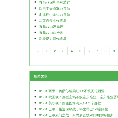
青岛vs深圳马可波罗
四川丰谷酒业vs青岛
浙江稠州金租vs青岛
江苏肯帝亚vs青岛
青岛vs山东高速
青岛vs山西汾酒
新疆伊力特vs青岛
«
1
2
3
4
5
6
7
8
9
相关文章
01-01 西甲：奥萨苏纳染红1-2不敌瓦伦西亚
01-01 欧国联：挪威主场不敌塞尔维亚，塞尔维亚晋
01-01 美职联：西雅图海湾人1-1辛辛那提
01-01 巴甲：接近保级战，科里蒂巴1-0塞阿拉
01-01 巴甲豪门之战：米内罗竞技对阵帕尔梅拉斯