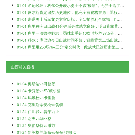
01-01 名记锐评：科尔公开表示勇士不该“梭哈”，无异于给了库里一记响亮的耳光，这是对球队核心的公开叫板。
01-01 皮尔斯肯定追梦历史地位：他完全有资格在勇士退役球衣甚至立起雕像，你必须接受他的全部。
01-01 击退勇士后猛龙更衣室庆祝：全队拍胜利全家福，巴恩斯获赠大金链
01-01 库里称今日出战41分钟后身体感觉良好，明日背靠背出战与否仍待定
01-01 库里一项效率标志：罚球出手超10次时场均37.5分，历史第二高仅次张伯伦
01-01 科尔：库巴追今日出战时间不短，背靠背第二场出战待定/或出战
01-01 库里用250场“6+三分”定义时代！此成就已达历史第二哈登的两倍之多
山西相关直播
01-24 奥斯达vs哥德堡
01-24 卡芬堡vsSV威尔登
01-24 玛埃杜vs卡里鲁
01-24 克里斯蒂安松vs贺特
01-24 仁川联vs普莱西亚
01-24 谢夫vs华亚格
01-24 奥伯华特vs维兹
01-24 新英格兰革命vs辛辛那提FC