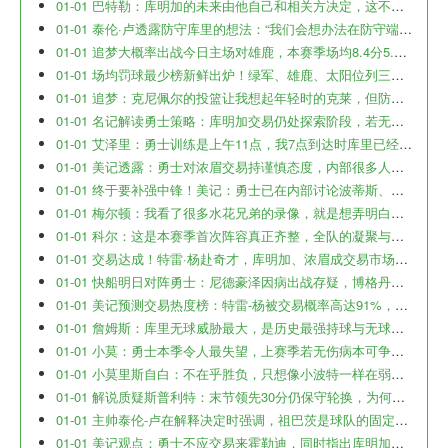
01-01 巴特勒：库明加的未来由他自己和相关方决定，这不会影响我们的关系
01-01 泰伦·卢透露防守库里的想法：“我们会想办法在防守端更多地消耗他，比如让他早早背上犯规麻烦。”
01-01 追梦大概率出战今日主场对雄鹿，本赛季场均8.4分5.9板5.4助
01-01 场均罚球最少榜新鲜出炉！绿军、雄鹿、太阳位列三甲，勇士排第九
01-01 追梦：克尼佩尔的投篮让我想起年轻时的克莱，但防守和竞争力还不能相提并论
01-01 名记解读勇士策略：库明加交易仍处探索阶段，若无理想报价将留队
01-01 艾泽里：勇士训练是上午11点，我7点到达时库里已经在训练了
01-01 美记透露：勇士对浓眉交易持谨慎态度，内部很多人持续担忧他的健康与出勤问题。
01-01 终于要补强中锋！美记：勇士已在内部讨论波蒂斯、特纳、罗威等多位具体目标。
01-01 梅尔顿：我看了很多水花兄弟的录像，就是想弄明白他们为什么能打得那么好。
01-01 科尔：这是本赛季首次阵容真正齐整，全队的凝聚与默契非常出色。
01-01 交易达成！特雷·杨赴奇才，库明加、浓眉成交易市场新焦点
01-01 快船明日对阵勇士：尼德豪泽因病出战存疑，博格丹&小琼斯确认缺阵
01-01 美记预测交易热度榜：特雷-杨被交易概率高达91%，库明加&CJ&保罗成热门人选
01-01 詹姆斯：库里无球威胁最大，是历史最强持球与无球结合体
01-01 小莫：勇士本季令人最失望，上赛季若无伤病本可争冠，如今却深陷低迷
01-01 小莫里斯自白：不在乎胜负，只想像小波特一样在弱队刷出漂亮数据
01-01 解说质疑斯普利特：末节领先30分仍保守轮换，为何不让杨瀚森上？不担心克林根疲劳伤病吗？
01-01 主帅泰伦-卢在解释决定时强调，祖巴茨是球队的固定首发。
01-01 美记观点：勇士不应交易来霍勒迪，同时指出库明加目前与开拓者、鹈鹕和奇才等队有交易联系。