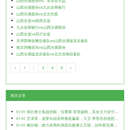
山西汾酒股份vs广东东莞大益
山西汾酒股份vs九台农商银行
山西汾酒股份vs北京控股
山西女篮vs陕西女篮
九台农商银行vs山西汾酒股份
山西女篮vs四川女篮
天津荣钢金狮后备队vs山西汾酒猛龙后备队
南京同曦宙光vs山西汾酒股份
山西汾酒猛龙后备队vs北京首钢后备队
«
1
2
3
4
5
»
相关文章
01-01 明日勇士客战快船：仅赛斯·库里缺阵，其余主力皆可出战
01-01 艾泽里：追梦从始至终都是赢家，大卫·李受伤后他把握住了上位机会
01-01 梅尔顿：效力灰熊时就想击败勇士王朝，22年那支勇士其实并不被看好