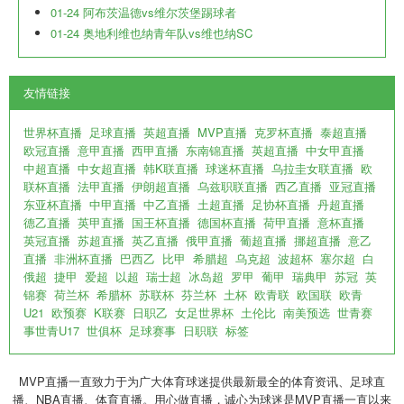
01-24 阿布茨温德vs维尔茨堡踢球者
01-24 奥地利维也纳青年队vs维也纳SC
友情链接
世界杯直播
足球直播
英超直播
MVP直播
克罗杯直播
泰超直播
欧冠直播
意甲直播
西甲直播
东南锦直播
英超直播
中女甲直播
中超直播
中女超直播
韩K联直播
球迷杯直播
乌拉圭女联直播
欧
联杯直播
法甲直播
伊朗超直播
乌兹职联直播
西乙直播
亚冠直播
东亚杯直播
中甲直播
中乙直播
土超直播
足协杯直播
丹超直播
德乙直播
英甲直播
国王杯直播
德国杯直播
荷甲直播
意杯直播
英冠直播
苏超直播
英乙直播
俄甲直播
葡超直播
挪超直播
意乙
直播
非洲杯直播
巴西乙
比甲
希腊超
乌克超
波超杯
塞尔超
白
俄超
捷甲
爱超
以超
瑞士超
冰岛超
罗甲
葡甲
瑞典甲
苏冠
英
锦赛
荷兰杯
希腊杯
苏联杯
芬兰杯
土杯
欧青联
欧国联
欧青
U21
欧预赛
K联赛
日职乙
女足世界杯
土伦比
南美预选
世青赛
事世青U17
世俱杯
足球赛事
日职联
标签
MVP直播一直致力于为广大体育球迷提供最新最全的体育资讯、足球直
播、NBA直播、体育直播。用心做直播，诚心为球迷是MVP直播一直以来