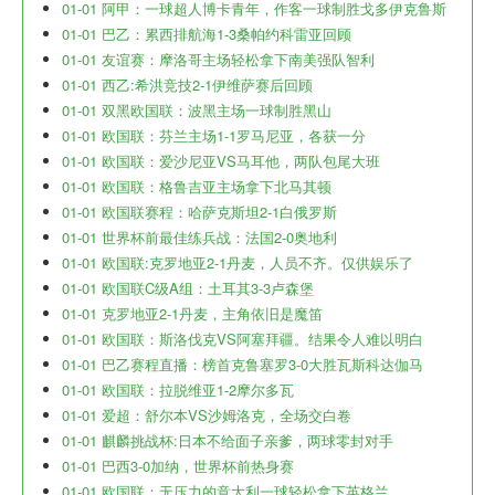
01-01 阿甲：一球超人博卡青年，作客一球制胜戈多伊克鲁斯
01-01 巴乙：累西排航海1-3桑帕约科雷亚回顾
01-01 友谊赛：摩洛哥主场轻松拿下南美强队智利
01-01 西乙:希洪竞技2-1伊维萨赛后回顾
01-01 双黑欧国联：波黑主场一球制胜黑山
01-01 欧国联：芬兰主场1-1罗马尼亚，各获一分
01-01 欧国联：爱沙尼亚VS马耳他，两队包尾大班
01-01 欧国联：格鲁吉亚主场拿下北马其顿
01-01 欧国联赛程：哈萨克斯坦2-1白俄罗斯
01-01 世界杯前最佳练兵战：法国2-0奥地利
01-01 欧国联:克罗地亚2-1丹麦，人员不齐。仅供娱乐了
01-01 欧国联C级A组：土耳其3-3卢森堡
01-01 克罗地亚2-1丹麦，主角依旧是魔笛
01-01 欧国联：斯洛伐克VS阿塞拜疆。结果令人难以明白
01-01 巴乙赛程直播：榜首克鲁塞罗3-0大胜瓦斯科达伽马
01-01 欧国联：拉脱维亚1-2摩尔多瓦
01-01 爱超：舒尔本VS沙姆洛克，全场交白卷
01-01 麒麟挑战杯:日本不给面子亲爹，两球零封对手
01-01 巴西3-0加纳，世界杯前热身赛
01-01 欧国联：无压力的意大利一球轻松拿下英格兰