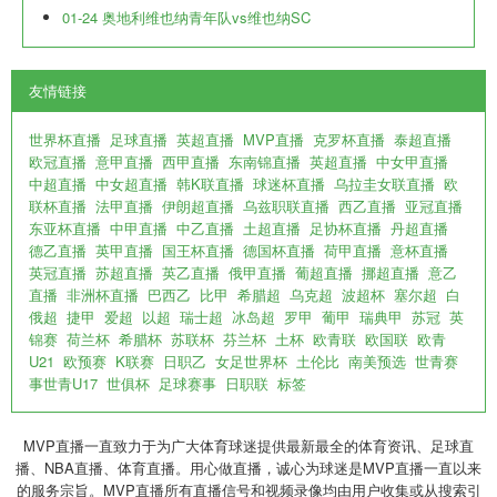
01-24 奥地利维也纳青年队vs维也纳SC
友情链接
世界杯直播
足球直播
英超直播
MVP直播
克罗杯直播
泰超直播
欧冠直播
意甲直播
西甲直播
东南锦直播
英超直播
中女甲直播
中超直播
中女超直播
韩K联直播
球迷杯直播
乌拉圭女联直播
欧
联杯直播
法甲直播
伊朗超直播
乌兹职联直播
西乙直播
亚冠直播
东亚杯直播
中甲直播
中乙直播
土超直播
足协杯直播
丹超直播
德乙直播
英甲直播
国王杯直播
德国杯直播
荷甲直播
意杯直播
英冠直播
苏超直播
英乙直播
俄甲直播
葡超直播
挪超直播
意乙
直播
非洲杯直播
巴西乙
比甲
希腊超
乌克超
波超杯
塞尔超
白
俄超
捷甲
爱超
以超
瑞士超
冰岛超
罗甲
葡甲
瑞典甲
苏冠
英
锦赛
荷兰杯
希腊杯
苏联杯
芬兰杯
土杯
欧青联
欧国联
欧青
U21
欧预赛
K联赛
日职乙
女足世界杯
土伦比
南美预选
世青赛
事世青U17
世俱杯
足球赛事
日职联
标签
MVP直播一直致力于为广大体育球迷提供最新最全的体育资讯、足球直
播、NBA直播、体育直播。用心做直播，诚心为球迷是MVP直播一直以来
的服务宗旨。MVP直播所有直播信号和视频录像均由用户收集或从搜索引