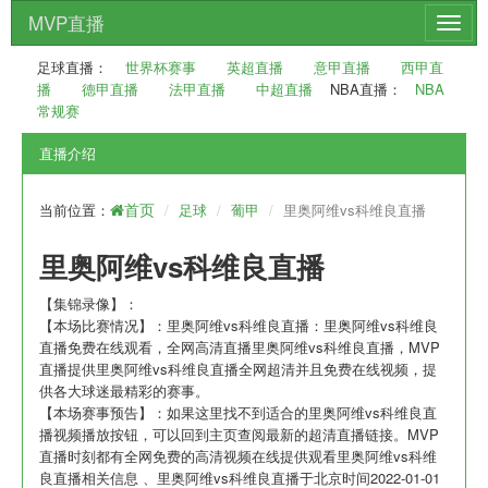
MVP直播
切
换
足球直播：
世界杯赛事
英超直播
意甲直播
西甲直
导
播
德甲直播
法甲直播
中超直播
NBA直播：
NBA
航
常规赛
直播介绍
当前位置：
足球
葡甲
里奥阿维vs科维良直播
首页
里奥阿维vs科维良直播
【集锦录像】：
【本场比赛情况】：里奥阿维vs科维良直播：里奥阿维vs科维良
直播免费在线观看，全网高清直播里奥阿维vs科维良直播，MVP
直播提供里奥阿维vs科维良直播全网超清并且免费在线视频，提
供各大球迷最精彩的赛事。
【本场赛事预告】：如果这里找不到适合的里奥阿维vs科维良直
播视频播放按钮，可以回到主页查阅最新的超清直播链接。MVP
直播时刻都有全网免费的高清视频在线提供观看里奥阿维vs科维
良直播相关信息 、里奥阿维vs科维良直播于北京时间2022-01-01