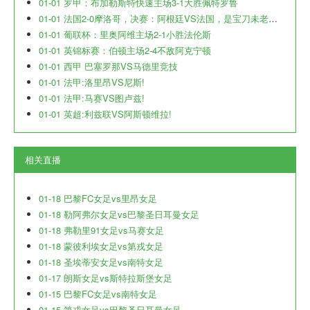
01-01 罗甲：布加勒斯特快速主场3-1大胜佩特罗鲁
01-01 法国2-0摩洛哥，决赛：阿根廷VS法国，是宝刀未老，还是钱江后浪...
01-01 葡联杯：里奥阿维主场2-1小胜法伦斯
01-01 英锦标赛：伯顿主场2-4不敌阿克宁顿
01-01 西甲 巴塞罗那VS马德里竞技
01-01 法甲:洛里昂VS尼斯!
01-01 法甲:马赛VS图卢兹!
01-01 英超:利兹联VS阿斯顿维拉!
相关直播
01-18 巴黎FC女足vs里昂女足
01-18 勒阿弗尔女足vs巴黎圣日耳曼女足
01-18 弗勒里91女足vs马赛女足
01-18 蒙彼利埃女足vs第戎女足
01-18 圣埃蒂安女足vs南特女足
01-17 朗斯女足vs斯特拉斯堡女足
01-15 巴黎FC女足vs南特女足
01-15 第戎女足vs巴黎圣日耳曼女足