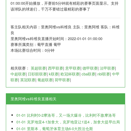
01:00:00开始播放，开赛前5分钟就有精彩的赛事页面显示。支持
该球队的球迷们，千万不要错过最精彩的赛事了
客主队相关内容：里奥阿维vs科维良 主队：里奥阿维 客队：科维
良
里奥阿维vs科维良直播开始时间：2022-01-01 01:00:00
赛事所属类别：葡甲直播 葡甲
本场比赛综合时间：0分钟
相关联赛：
英超联赛
|
西甲联赛
|
意甲联赛
|
德甲联赛
|
法甲联赛
|
中超联赛
|
日职联联赛
|
k联赛
|
欧冠杯联赛
|
cba联赛
|
nbl联赛
|
中甲
联赛
|
英冠联赛
|
葡超联赛
|
荷甲联赛
|
里奥阿维vs科维良直播相关
01-01 比利时0-2摩洛哥，又一场大爆冷，比利时不敌摩洛哥
01-01 克罗地亚4-1加拿大，克罗地亚让1追4，加拿大提早出局
01-01 里斯本，葡萄牙体育主场6-0大胜法仓斯