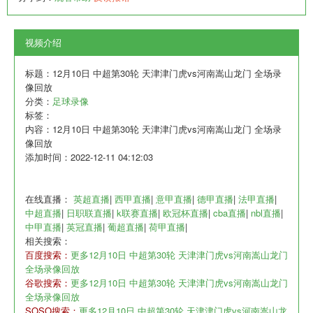
视频介绍
标题：12月10日 中超第30轮 天津津门虎vs河南嵩山龙门 全场录
像回放
分类：
足球录像
标签：
内容：12月10日 中超第30轮 天津津门虎vs河南嵩山龙门 全场录
像回放
添加时间：2022-12-11 04:12:03
在线直播：
英超直播
|
西甲直播
|
意甲直播
|
德甲直播
|
法甲直播
|
中超直播
|
日职联直播
|
k联赛直播
|
欧冠杯直播
|
cba直播
|
nbl直播
|
中甲直播
|
英冠直播
|
葡超直播
|
荷甲直播
|
相关搜索：
百度搜索：
更多12月10日 中超第30轮 天津津门虎vs河南嵩山龙门
全场录像回放
谷歌搜索：
更多12月10日 中超第30轮 天津津门虎vs河南嵩山龙门
全场录像回放
SOSO搜索：
更多12月10日 中超第30轮 天津津门虎vs河南嵩山龙