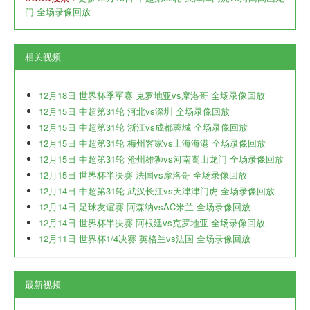
门 全场录像回放
相关视频
12月18日 世界杯季军赛 克罗地亚vs摩洛哥 全场录像回放
12月15日 中超第31轮 河北vs深圳 全场录像回放
12月15日 中超第31轮 浙江vs成都蓉城 全场录像回放
12月15日 中超第31轮 梅州客家vs上海海港 全场录像回放
12月15日 中超第31轮 沧州雄狮vs河南嵩山龙门 全场录像回放
12月15日 世界杯半决赛 法国vs摩洛哥 全场录像回放
12月14日 中超第31轮 武汉长江vs天津津门虎 全场录像回放
12月14日 足球友谊赛 阿森纳vsAC米兰 全场录像回放
12月14日 世界杯半决赛 阿根廷vs克罗地亚 全场录像回放
12月11日 世界杯1/4决赛 英格兰vs法国 全场录像回放
最新视频