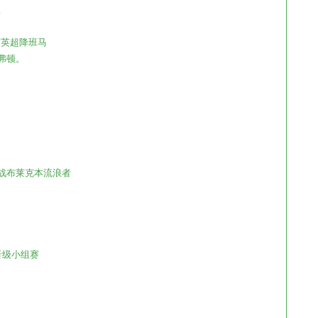
队
下英超降班马
埃弗顿。
迎战布莱克本流浪者
卡晋级小组赛