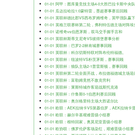
01-01 阿甲：图库曼竞技主场4-0大胜巴拉卡斯中央
01-01 瓜达拉哈拉1:0蒙特雷，墨超赛事赛后回顾
01-01 英联杯德比郡VS西布罗姆维奇，英甲强队赢
01-01 英格兰联赛杯第二轮，弗利特伍德主场对阵
01-01 诺维奇vs伯恩茅斯，双马交手握手言和
01-01 英联杯斯蒂文尼奇VS彼得堡赛事分析
01-01 英联杯：巴罗2-2林肯城赛事回顾
01-01 英联杯：科尔切斯特联对阵布伦特福德。
01-01 英联杯：纽波特VS朴茨茅斯，赛事回顾
01-01 英联杯：狼队主场2-1普雷斯顿，赛事回顾
01-01 英联杯第二轮全面开战，布拉德福德城主场
01-01 英联杯：富勒姆竟然不敌克劳利
01-01 英联杯：莱斯特城作客迎战斯托克港
01-01 英联杯：什鲁斯0-1伯恩利赛后回顾
01-01 英联杯：奥尔格里特主场大胜诺尔比
01-01 欧联：AEK拉纳卡VS第聂伯罗，AEK拉纳
01-01 欧联：赫尔辛基艰难晋级小组赛
01-01 欧联：根特回家，奥莫尼亚晋级小组赛
01-01 欧协联：佛罗伦萨客场染红，艰难晋级小组赛