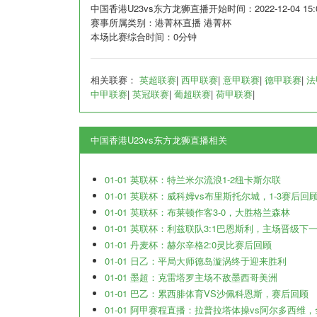
中国香港U23vs东方龙狮直播开始时间：2022-12-04 15:0
赛事所属类别：港菁杯直播 港菁杯
本场比赛综合时间：0分钟
相关联赛：
英超联赛
|
西甲联赛
|
意甲联赛
|
德甲联赛
|
法
中甲联赛
|
英冠联赛
|
葡超联赛
|
荷甲联赛
|
中国香港U23vs东方龙狮直播相关
01-01 英联杯：特兰米尔流浪1-2纽卡斯尔联
01-01 英联杯：威科姆vs布里斯托尔城，1-3赛后回
01-01 英联杯：布莱顿作客3-0，大胜格兰森林
01-01 英联杯：利兹联队3:1巴恩斯利，主场晋级下
01-01 丹麦杯：赫尔辛格2:0灵比赛后回顾
01-01 日乙：平局大师德岛漩涡终于迎来胜利
01-01 墨超：克雷塔罗主场不敌墨西哥美洲
01-01 巴乙：累西腓体育VS沙佩科恩斯，赛后回顾
01-01 阿甲赛程直播：拉普拉塔体操vs阿尔多西维