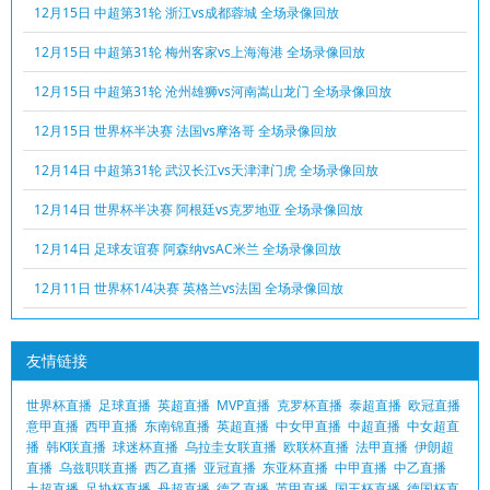
12月15日 中超第31轮 浙江vs成都蓉城 全场录像回放
12月15日 中超第31轮 梅州客家vs上海海港 全场录像回放
12月15日 中超第31轮 沧州雄狮vs河南嵩山龙门 全场录像回放
12月15日 世界杯半决赛 法国vs摩洛哥 全场录像回放
12月14日 中超第31轮 武汉长江vs天津津门虎 全场录像回放
12月14日 世界杯半决赛 阿根廷vs克罗地亚 全场录像回放
12月14日 足球友谊赛 阿森纳vsAC米兰 全场录像回放
12月11日 世界杯1/4决赛 英格兰vs法国 全场录像回放
友情链接
世界杯直播
足球直播
英超直播
MVP直播
克罗杯直播
泰超直播
欧冠直播
意甲直播
西甲直播
东南锦直播
英超直播
中女甲直播
中超直播
中女超直
播
韩K联直播
球迷杯直播
乌拉圭女联直播
欧联杯直播
法甲直播
伊朗超
直播
乌兹职联直播
西乙直播
亚冠直播
东亚杯直播
中甲直播
中乙直播
土超直播
足协杯直播
丹超直播
德乙直播
英甲直播
国王杯直播
德国杯直