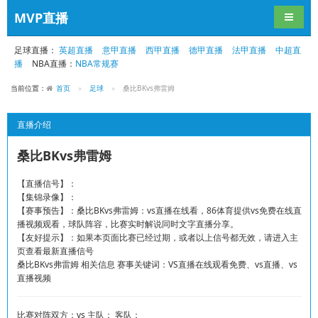
MVP直播
导航切
足球直播：
英超直播
意甲直播
西甲直播
德甲直播
法甲直播
中超直
播
NBA直播：
NBA常规赛
当前位置：
首页
足球
桑比BKvs弗雷姆
直播介绍
桑比BKvs弗雷姆
【直播信号】：
【集锦录像】：
【赛事预告】：桑比BKvs弗雷姆：vs直播在线看，86体育提供vs免费在线直
播视频观看，球队阵容，比赛实时解说同时文字直播分享。
【友好提示】：如果本页面比赛已经过期，或者以上信号都无效，请进入主
页查看最新直播信号
桑比BKvs弗雷姆 相关信息 赛事关键词：VS直播在线观看免费、vs直播、vs
直播视频
比赛对阵双方：vs 主队： 客队：