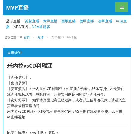
MVP直播
导航切
足球直播：
英超直播
意甲直播
西甲直播
德甲直播
法甲直播
中超直
播
NBA直播：
NBA常规赛
当前位置：
首页
足球
米内拉vsCD科瑞亚
直播介绍
米内拉vsCD科瑞亚
【直播信号】：
【集锦录像】：
【赛事预告】：米内拉vsCD科瑞亚：vs直播在线看，86体育提供vs免费在
线直播视频观看，球队阵容，比赛实时解说同时文字直播分享。
【友好提示】：如果本页面比赛已经过期，或者以上信号都无效，请进入主
页查看最新直播信号
米内拉vsCD科瑞亚 相关信息 赛事关键词：VS直播在线观看免费、vs直播、
vs直播视频
比赛对阵双方：vs 主队： 客队：