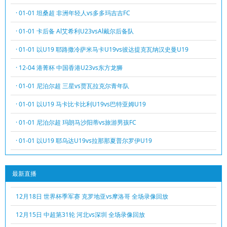
· 01-01 坦桑超 非洲年轻人vs多多玛吉吉FC
· 01-01 卡后备 Al艾希利U23vsAl戴尔后备队
· 01-01 以U19 耶路撒冷萨米马卡U19vs彼达提克瓦纳汉史曼U19
· 12-04 港菁杯 中国香港U23vs东方龙狮
· 01-01 尼泊尔超 三星vs贾瓦拉克尔青年队
· 01-01 以U19 马卡比卡比利U19vs巴特亚姆U19
· 01-01 尼泊尔超 玛朗马沙阳蒂vs旅游男孩FC
· 01-01 以U19 耶乌达U19vs拉那那夏普尔罗伊U19
最新直播
12月18日 世界杯季军赛 克罗地亚vs摩洛哥 全场录像回放
12月15日 中超第31轮 河北vs深圳 全场录像回放