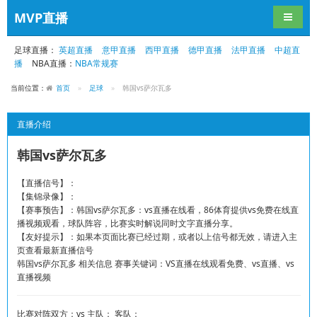
MVP直播
导航切
足球直播：
英超直播
意甲直播
西甲直播
德甲直播
法甲直播
中超直
播
NBA直播：
NBA常规赛
当前位置：
首页
足球
韩国vs萨尔瓦多
直播介绍
韩国vs萨尔瓦多
【直播信号】：
【集锦录像】：
【赛事预告】：韩国vs萨尔瓦多：vs直播在线看，86体育提供vs免费在线直
播视频观看，球队阵容，比赛实时解说同时文字直播分享。
【友好提示】：如果本页面比赛已经过期，或者以上信号都无效，请进入主
页查看最新直播信号
韩国vs萨尔瓦多 相关信息 赛事关键词：VS直播在线观看免费、vs直播、vs
直播视频
比赛对阵双方：vs 主队： 客队：