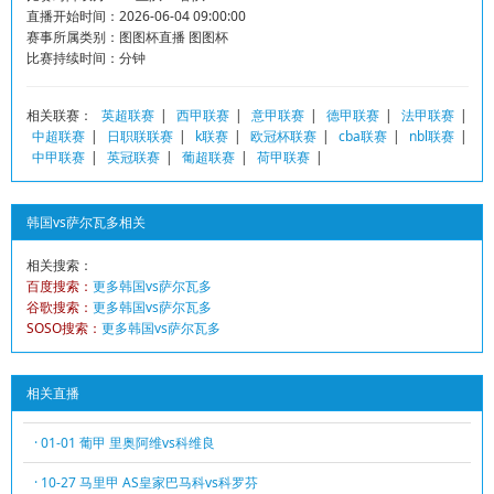
直播开始时间：2026-06-04 09:00:00
赛事所属类别：图图杯直播 图图杯
比赛持续时间：分钟
相关联赛：
英超联赛
|
西甲联赛
|
意甲联赛
|
德甲联赛
|
法甲联赛
|
中超联赛
|
日职联联赛
|
k联赛
|
欧冠杯联赛
|
cba联赛
|
nbl联赛
|
中甲联赛
|
英冠联赛
|
葡超联赛
|
荷甲联赛
|
韩国vs萨尔瓦多相关
相关搜索：
百度搜索：
更多韩国vs萨尔瓦多
谷歌搜索：
更多韩国vs萨尔瓦多
SOSO搜索：
更多韩国vs萨尔瓦多
相关直播
· 01-01 葡甲 里奥阿维vs科维良
· 10-27 马里甲 AS皇家巴马科vs科罗芬