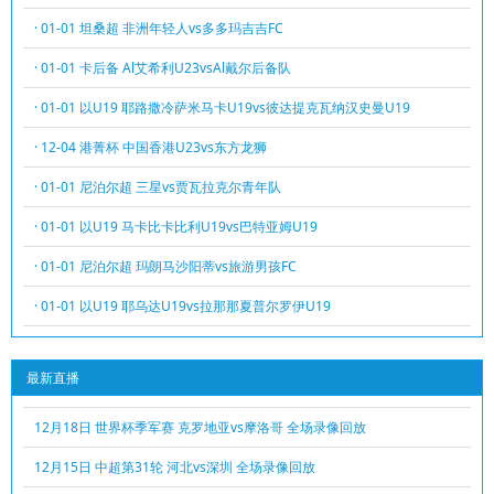
· 01-01 坦桑超 非洲年轻人vs多多玛吉吉FC
· 01-01 卡后备 Al艾希利U23vsAl戴尔后备队
· 01-01 以U19 耶路撒冷萨米马卡U19vs彼达提克瓦纳汉史曼U19
· 12-04 港菁杯 中国香港U23vs东方龙狮
· 01-01 尼泊尔超 三星vs贾瓦拉克尔青年队
· 01-01 以U19 马卡比卡比利U19vs巴特亚姆U19
· 01-01 尼泊尔超 玛朗马沙阳蒂vs旅游男孩FC
· 01-01 以U19 耶乌达U19vs拉那那夏普尔罗伊U19
最新直播
12月18日 世界杯季军赛 克罗地亚vs摩洛哥 全场录像回放
12月15日 中超第31轮 河北vs深圳 全场录像回放