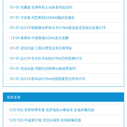
· 01-01 坦桑超 非洲年轻人vs多多玛吉吉FC
· 01-01 卡后备 Al艾希利U23vsAl戴尔后备队
· 01-01 以U19 耶路撒冷萨米马卡U19vs彼达提克瓦纳汉史曼U19
· 12-04 港菁杯 中国香港U23vs东方龙狮
· 01-01 尼泊尔超 三星vs贾瓦拉克尔青年队
· 01-01 以U19 马卡比卡比利U19vs巴特亚姆U19
· 01-01 尼泊尔超 玛朗马沙阳蒂vs旅游男孩FC
· 01-01 以U19 耶乌达U19vs拉那那夏普尔罗伊U19
最新直播
12月18日 世界杯季军赛 克罗地亚vs摩洛哥 全场录像回放
12月15日 中超第31轮 河北vs深圳 全场录像回放