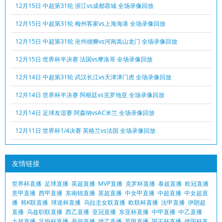
12月15日 中超第31轮 浙江vs成都蓉城 全场录像回放
12月15日 中超第31轮 梅州客家vs上海海港 全场录像回放
12月15日 中超第31轮 沧州雄狮vs河南嵩山龙门 全场录像回放
12月15日 世界杯半决赛 法国vs摩洛哥 全场录像回放
12月14日 中超第31轮 武汉长江vs天津津门虎 全场录像回放
12月14日 世界杯半决赛 阿根廷vs克罗地亚 全场录像回放
12月14日 足球友谊赛 阿森纳vsAC米兰 全场录像回放
12月11日 世界杯1/4决赛 英格兰vs法国 全场录像回放
友情链接
世界杯直播
足球直播
英超直播
MVP直播
克罗杯直播
泰超直播
欧冠直播
意甲直播
西甲直播
东南锦直播
英超直播
中女甲直播
中超直播
中女超直
播
韩K联直播
球迷杯直播
乌拉圭女联直播
欧联杯直播
法甲直播
伊朗超
直播
乌兹职联直播
西乙直播
亚冠直播
东亚杯直播
中甲直播
中乙直播
土超直播
足协杯直播
丹超直播
德乙直播
英甲直播
国王杯直播
德国杯直