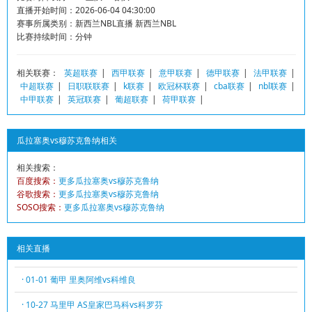
直播开始时间：2026-06-04 04:30:00
赛事所属类别：新西兰NBL直播 新西兰NBL
比赛持续时间：分钟
相关联赛：
英超联赛
|
西甲联赛
|
意甲联赛
|
德甲联赛
|
法甲联赛
|
中超联赛
|
日职联联赛
|
k联赛
|
欧冠杯联赛
|
cba联赛
|
nbl联赛
|
中甲联赛
|
英冠联赛
|
葡超联赛
|
荷甲联赛
|
瓜拉塞奥vs穆苏克鲁纳相关
相关搜索：
百度搜索：
更多瓜拉塞奥vs穆苏克鲁纳
谷歌搜索：
更多瓜拉塞奥vs穆苏克鲁纳
SOSO搜索：
更多瓜拉塞奥vs穆苏克鲁纳
相关直播
· 01-01 葡甲 里奥阿维vs科维良
· 10-27 马里甲 AS皇家巴马科vs科罗芬