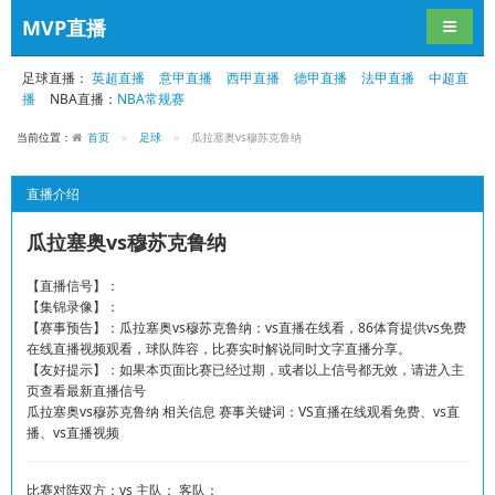
MVP直播
导航切
足球直播：
英超直播
意甲直播
西甲直播
德甲直播
法甲直播
中超直
播
NBA直播：
NBA常规赛
当前位置：
首页
足球
瓜拉塞奥vs穆苏克鲁纳
直播介绍
瓜拉塞奥vs穆苏克鲁纳
【直播信号】：
【集锦录像】：
【赛事预告】：瓜拉塞奥vs穆苏克鲁纳：vs直播在线看，86体育提供vs免费
在线直播视频观看，球队阵容，比赛实时解说同时文字直播分享。
【友好提示】：如果本页面比赛已经过期，或者以上信号都无效，请进入主
页查看最新直播信号
瓜拉塞奥vs穆苏克鲁纳 相关信息 赛事关键词：VS直播在线观看免费、vs直
播、vs直播视频
比赛对阵双方：vs 主队： 客队：