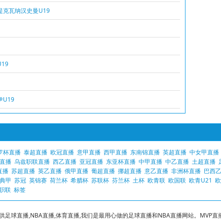
彼达提克瓦纳汉史曼U19
U19
伊U19
罗杯直播
泰超直播
欧冠直播
意甲直播
西甲直播
东南锦直播
英超直播
中女甲直播
直播
乌兹职联直播
西乙直播
亚冠直播
东亚杯直播
中甲直播
中乙直播
土超直播
直播
苏超直播
英乙直播
俄甲直播
葡超直播
挪超直播
意乙直播
非洲杯直播
巴西
典甲
苏冠
英锦赛
荷兰杯
希腊杯
苏联杯
芬兰杯
土杯
欧青联
欧国联
欧青U21
欧
职联
标签
供足球直播,NBA直播,体育直播,我们是最用心做的足球直播和NBA直播网站。MV