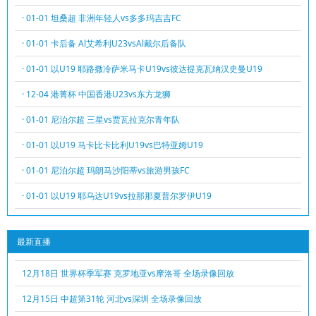
· 01-01 坦桑超 非洲年轻人vs多多玛吉吉FC
· 01-01 卡后备 Al艾希利U23vsAl戴尔后备队
· 01-01 以U19 耶路撒冷萨米马卡U19vs彼达提克瓦纳汉史曼U19
· 12-04 港菁杯 中国香港U23vs东方龙狮
· 01-01 尼泊尔超 三星vs贾瓦拉克尔青年队
· 01-01 以U19 马卡比卡比利U19vs巴特亚姆U19
· 01-01 尼泊尔超 玛朗马沙阳蒂vs旅游男孩FC
· 01-01 以U19 耶乌达U19vs拉那那夏普尔罗伊U19
最新直播
12月18日 世界杯季军赛 克罗地亚vs摩洛哥 全场录像回放
12月15日 中超第31轮 河北vs深圳 全场录像回放