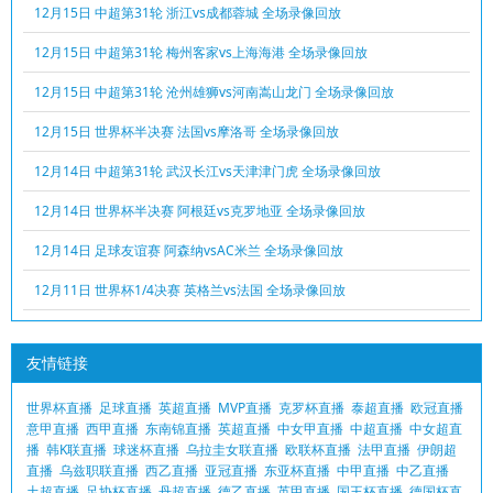
12月15日 中超第31轮 浙江vs成都蓉城 全场录像回放
12月15日 中超第31轮 梅州客家vs上海海港 全场录像回放
12月15日 中超第31轮 沧州雄狮vs河南嵩山龙门 全场录像回放
12月15日 世界杯半决赛 法国vs摩洛哥 全场录像回放
12月14日 中超第31轮 武汉长江vs天津津门虎 全场录像回放
12月14日 世界杯半决赛 阿根廷vs克罗地亚 全场录像回放
12月14日 足球友谊赛 阿森纳vsAC米兰 全场录像回放
12月11日 世界杯1/4决赛 英格兰vs法国 全场录像回放
友情链接
世界杯直播
足球直播
英超直播
MVP直播
克罗杯直播
泰超直播
欧冠直播
意甲直播
西甲直播
东南锦直播
英超直播
中女甲直播
中超直播
中女超直
播
韩K联直播
球迷杯直播
乌拉圭女联直播
欧联杯直播
法甲直播
伊朗超
直播
乌兹职联直播
西乙直播
亚冠直播
东亚杯直播
中甲直播
中乙直播
土超直播
足协杯直播
丹超直播
德乙直播
英甲直播
国王杯直播
德国杯直