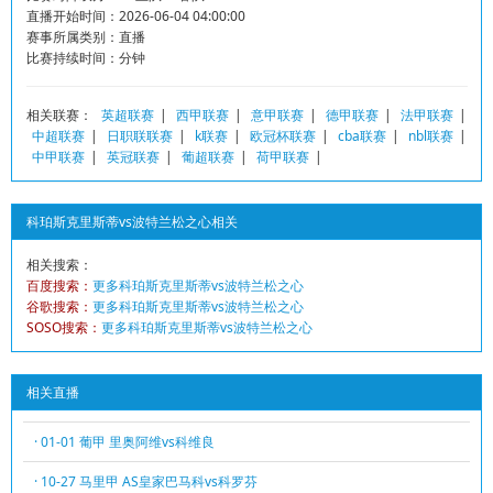
直播开始时间：2026-06-04 04:00:00
赛事所属类别：直播
比赛持续时间：分钟
相关联赛：
英超联赛
|
西甲联赛
|
意甲联赛
|
德甲联赛
|
法甲联赛
|
中超联赛
|
日职联联赛
|
k联赛
|
欧冠杯联赛
|
cba联赛
|
nbl联赛
|
中甲联赛
|
英冠联赛
|
葡超联赛
|
荷甲联赛
|
科珀斯克里斯蒂vs波特兰松之心相关
相关搜索：
百度搜索：
更多科珀斯克里斯蒂vs波特兰松之心
谷歌搜索：
更多科珀斯克里斯蒂vs波特兰松之心
SOSO搜索：
更多科珀斯克里斯蒂vs波特兰松之心
相关直播
· 01-01 葡甲 里奥阿维vs科维良
· 10-27 马里甲 AS皇家巴马科vs科罗芬