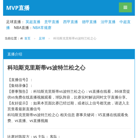
MVP直播
导航切
足球直播：
英超直播
意甲直播
西甲直播
德甲直播
法甲直播
中超直
播
NBA直播：
NBA常规赛
当前位置：
首页
足球
科珀斯克里斯蒂vs波特兰松之心
直播介绍
科珀斯克里斯蒂vs波特兰松之心
【直播信号】：
【集锦录像】：
【赛事预告】：科珀斯克里斯蒂vs波特兰松之心：vs直播在线看，86体育提
供vs免费在线直播视频观看，球队阵容，比赛实时解说同时文字直播分享。
【友好提示】：如果本页面比赛已经过期，或者以上信号都无效，请进入主
页查看最新直播信号
科珀斯克里斯蒂vs波特兰松之心 相关信息 赛事关键词：VS直播在线观看免
费、vs直播、vs直播视频
比赛对阵双方：vs 主队： 客队：