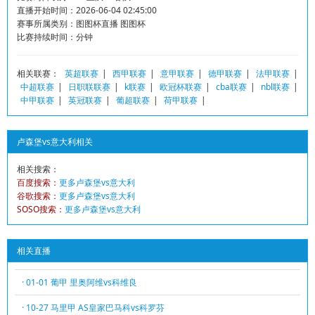
直播开始时间：2026-06-04 02:45:00
赛事所属类别：图图杯直播 图图杯
比赛持续时间：分钟
相关联赛：
英超联赛
|
西甲联赛
|
意甲联赛
|
德甲联赛
|
法甲联赛
|
中超联赛
|
日职联联赛
|
k联赛
|
欧冠杯联赛
|
cba联赛
|
nbl联赛
|
中甲联赛
|
英冠联赛
|
葡超联赛
|
荷甲联赛
|
卢森堡vs意大利相关
相关搜索：
百度搜索：
更多卢森堡vs意大利
谷歌搜索：
更多卢森堡vs意大利
SOSO搜索：
更多卢森堡vs意大利
相关直播
· 01-01 葡甲 里奥阿维vs科维良
· 10-27 马里甲 AS皇家巴马科vs科罗芬