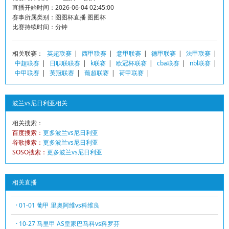
直播开始时间：2026-06-04 02:45:00
赛事所属类别：图图杯直播 图图杯
比赛持续时间：分钟
相关联赛：
英超联赛
|
西甲联赛
|
意甲联赛
|
德甲联赛
|
法甲联赛
|
中超联赛
|
日职联联赛
|
k联赛
|
欧冠杯联赛
|
cba联赛
|
nbl联赛
|
中甲联赛
|
英冠联赛
|
葡超联赛
|
荷甲联赛
|
波兰vs尼日利亚相关
相关搜索：
百度搜索：
更多波兰vs尼日利亚
谷歌搜索：
更多波兰vs尼日利亚
SOSO搜索：
更多波兰vs尼日利亚
相关直播
· 01-01 葡甲 里奥阿维vs科维良
· 10-27 马里甲 AS皇家巴马科vs科罗芬