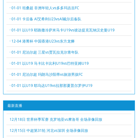
· 01-01 坦桑超 非洲年轻人vs多多玛吉吉FC
· 01-01 卡后备 Al艾希利U23vsAl戴尔后备队
· 01-01 以U19 耶路撒冷萨米马卡U19vs彼达提克瓦纳汉史曼U19
· 12-04 港菁杯 中国香港U23vs东方龙狮
· 01-01 尼泊尔超 三星vs贾瓦拉克尔青年队
· 01-01 以U19 马卡比卡比利U19vs巴特亚姆U19
· 01-01 尼泊尔超 玛朗马沙阳蒂vs旅游男孩FC
· 01-01 以U19 耶乌达U19vs拉那那夏普尔罗伊U19
最新直播
12月18日 世界杯季军赛 克罗地亚vs摩洛哥 全场录像回放
12月15日 中超第31轮 河北vs深圳 全场录像回放