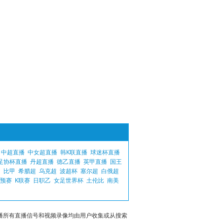
中超直播
中女超直播
韩K联直播
球迷杯直播
足协杯直播
丹超直播
德乙直播
英甲直播
国王
乙
比甲
希腊超
乌克超
波超杯
塞尔超
白俄超
预赛
K联赛
日职乙
女足世界杯
土伦比
南美
P直播所有直播信号和视频录像均由用户收集或从搜索