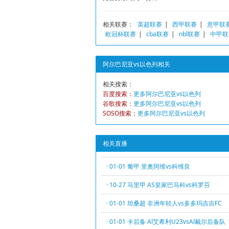
相关联赛：
英超联赛
|
西甲联赛
|
意甲联
欧冠杯联赛
|
cba联赛
|
nbl联赛
|
中甲联
阿尔巴尼亚vs以色列相关
相关搜索：
百度搜索：
更多阿尔巴尼亚vs以色列
谷歌搜索：
更多阿尔巴尼亚vs以色列
SOSO搜索：
更多阿尔巴尼亚vs以色列
相关直播
· 01-01 葡甲 里奥阿维vs科维良
· 10-27 马里甲 AS皇家巴马科vs科罗芬
· 01-01 坦桑超 非洲年轻人vs多多玛吉吉FC
· 01-01 卡后备 Al艾希利U23vsAl戴尔后备队