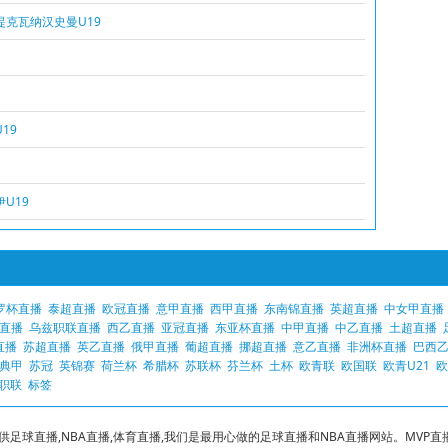
彼达提克瓦纳汉史曼U19
U19
伊U19
罗杯直播
泰超直播
欧冠直播
意甲直播
西甲直播
东南锦直播
英超直播
中女甲直播
直播
乌兹职联直播
西乙直播
亚冠直播
东亚杯直播
中甲直播
中乙直播
土超直播
直播
苏超直播
英乙直播
俄甲直播
葡超直播
挪超直播
意乙直播
非洲杯直播
巴西
典甲
苏冠
英锦赛
荷兰杯
希腊杯
苏联杯
芬兰杯
土杯
欧青联
欧国联
欧青U21
欧
职联
标签
供足球直播,NBA直播,体育直播,我们是最用心做的足球直播和NBA直播网站。MV